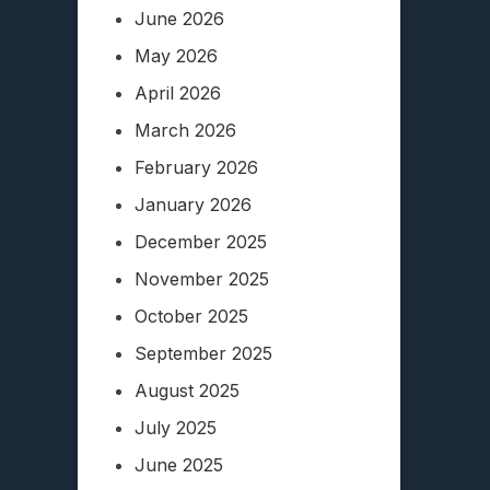
June 2026
May 2026
April 2026
March 2026
February 2026
January 2026
December 2025
November 2025
October 2025
September 2025
August 2025
July 2025
June 2025