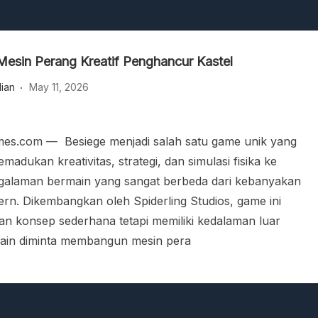
a Membangun Koloni Dan Bertahan Dari Serangan Alien
n Strategi Combat Di Dunia Pasca Apokalipsis
mbat Boomer Shooter Dan Tips Mengalahkan Musuh
Mesin Perang Kreatif Penghancur Kastel
mbat Dan Panduan Eksplorasi Dungeon FPS Terbaik
an Bermain Sebagai Dinosaurus Dan Tips Bertahan Hidup
dian
May 11, 2026
a Membangun Koloni Dan Bertahan Dari Serangan Alien
n Strategi Combat Di Dunia Pasca Apokalipsis
mes.com — Besiege menjadi salah satu game unik yang
madukan kreativitas, strategi, dan simulasi fisika ke
galaman bermain yang sangat berbeda dari kebanyakan
n. Dikembangkan oleh Spiderling Studios, game ini
 konsep sederhana tetapi memiliki kedalaman luar
main diminta membangun mesin pera