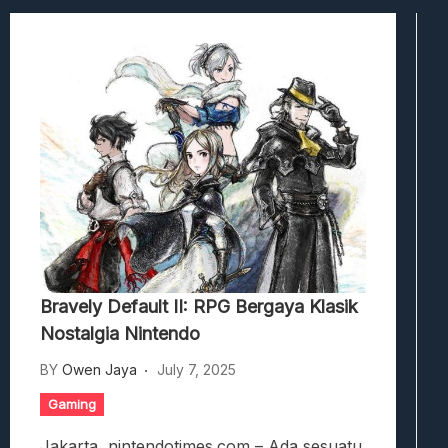
Viscerafest: Panduan Combat Boomer S
Hedon Bloodrite: Tips Combat Dan Pand
Beasts Of Bermuda: Panduan Bermain Se
Stranded Alien Dawn: Cara Membangun K
Desolate: Tips Bertahan Dan Strategi Co
Bravely Default II: RPG Bergaya Klasik
Nostalgia Nintendo
BY
Owen Jaya
July 7, 2025
Gaming
Jakarta, nintendotimes.com – Ada sesuatu