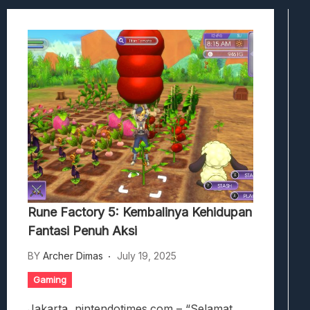
Viscerafest: Panduan Combat Boomer S
Hedon Bloodrite: Tips Combat Dan Pand
Beasts Of Bermuda: Panduan Bermain Se
Stranded Alien Dawn: Cara Membangun K
Desolate: Tips Bertahan Dan Strategi Co
Rune Factory 5: Kembalinya Kehidupan
Fantasi Penuh Aksi
BY
Archer Dimas
July 19, 2025
Gaming
Jakarta, nintendotimes.com – “Selamat