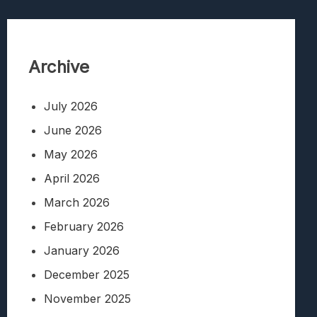
Archive
July 2026
June 2026
May 2026
April 2026
March 2026
February 2026
January 2026
December 2025
November 2025