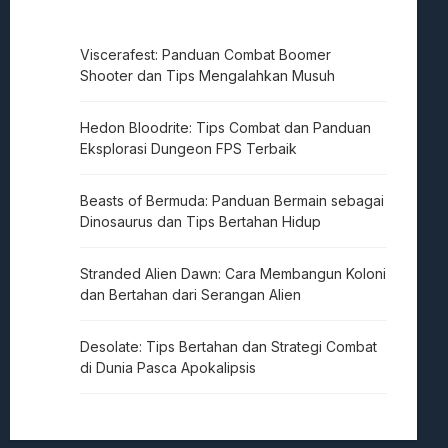
Viscerafest: Panduan Combat Boomer
Shooter dan Tips Mengalahkan Musuh
Hedon Bloodrite: Tips Combat dan Panduan
Eksplorasi Dungeon FPS Terbaik
Beasts of Bermuda: Panduan Bermain sebagai
Dinosaurus dan Tips Bertahan Hidup
Stranded Alien Dawn: Cara Membangun Koloni
dan Bertahan dari Serangan Alien
Desolate: Tips Bertahan dan Strategi Combat
di Dunia Pasca Apokalipsis