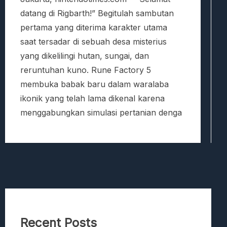
datang di Rigbarth!” Begitulah sambutan
pertama yang diterima karakter utama
saat tersadar di sebuah desa misterius
yang dikelilingi hutan, sungai, dan
reruntuhan kuno. Rune Factory 5
membuka babak baru dalam waralaba
ikonik yang telah lama dikenal karena
menggabungkan simulasi pertanian denga
Recent Posts