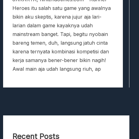
Heroes itu salah satu game yang awalnya
bikin aku skeptis, karena jujur aja lari-
larian dalam game kayaknya udah
mainstream banget. Tapi, begitu nyobain
bareng temen, duh, langsung jatuh cinta
karena ternyata kombinasi kompetisi dan
kerja samanya bener-bener bikin nagih!
Awal main aja udah langsung riuh, ap
Recent Posts