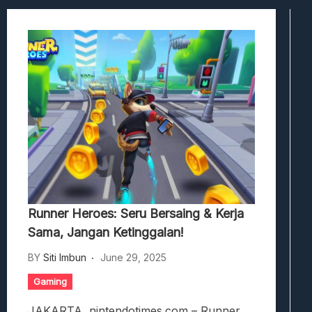
Viscerafest: Panduan Combat Boomer S
Hedon Bloodrite: Tips Combat Dan Pand
Beasts Of Bermuda: Panduan Bermain Se
Stranded Alien Dawn: Cara Membangun K
Desolate: Tips Bertahan Dan Strategi Co
Runner Heroes: Seru Bersaing & Kerja
Sama, Jangan Ketinggalan!
BY
Siti Imbun
June 29, 2025
Gaming
JAKARTA, nintendotimes.com – Runner