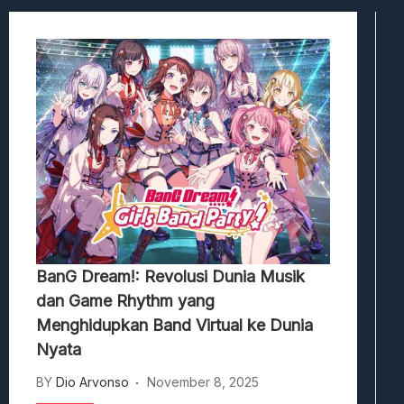
Viscerafest: Panduan Combat Boomer S
Hedon Bloodrite: Tips Combat Dan Pand
Beasts Of Bermuda: Panduan Bermain Se
Stranded Alien Dawn: Cara Membangun K
Desolate: Tips Bertahan Dan Strategi Co
BanG Dream!: Revolusi Dunia Musik
dan Game Rhythm yang
Menghidupkan Band Virtual ke Dunia
Nyata
BY
Dio Arvonso
November 8, 2025