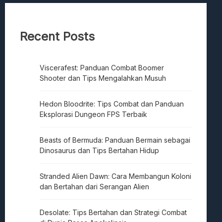
Recent Posts
Viscerafest: Panduan Combat Boomer
Shooter dan Tips Mengalahkan Musuh
Hedon Bloodrite: Tips Combat dan Panduan
Eksplorasi Dungeon FPS Terbaik
Beasts of Bermuda: Panduan Bermain sebagai
Dinosaurus dan Tips Bertahan Hidup
Stranded Alien Dawn: Cara Membangun Koloni
dan Bertahan dari Serangan Alien
Desolate: Tips Bertahan dan Strategi Combat