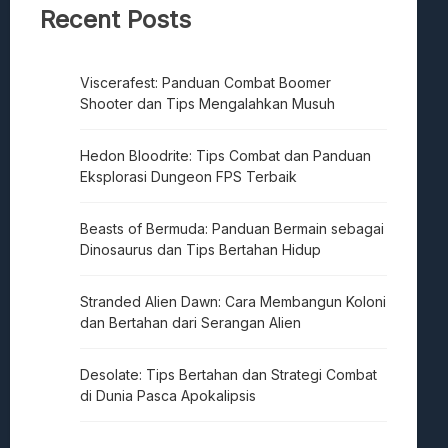
Recent Posts
Viscerafest: Panduan Combat Boomer
Shooter dan Tips Mengalahkan Musuh
Hedon Bloodrite: Tips Combat dan Panduan
Eksplorasi Dungeon FPS Terbaik
Beasts of Bermuda: Panduan Bermain sebagai
Dinosaurus dan Tips Bertahan Hidup
Stranded Alien Dawn: Cara Membangun Koloni
dan Bertahan dari Serangan Alien
Desolate: Tips Bertahan dan Strategi Combat
di Dunia Pasca Apokalipsis