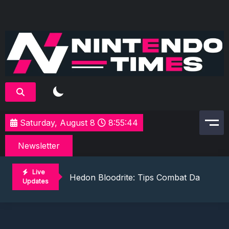
Skip
to
content
Blog Terlengkap Seputar Dunia Game
Nintendotimes
Saturday, August 8
8:55:44
Newsletter
Desolate: Tips Bertahan Dan Strategi Co
Viscerafest: Panduan Combat Boomer S
Live
Hedon Bloodrite: Tips Combat Dan Pand
Updates
Beasts Of Bermuda: Panduan Bermain Se
Stranded Alien Dawn: Cara Membangun K
Desolate: Tips Bertahan Dan Strategi Co