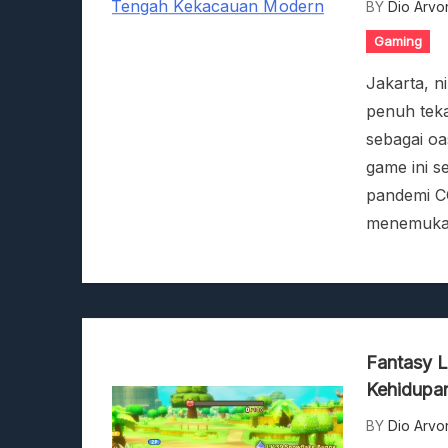
BY
Dio Arvo
Gaming
Jakarta, n
penuh tek
sebagai oa
game ini s
pandemi CO
menemukan
Fantasy L
Kehidupan
BY
Dio Arvo