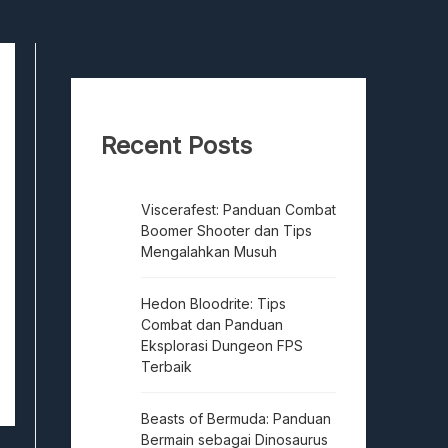
Recent Posts
Viscerafest: Panduan Combat
Boomer Shooter dan Tips
Mengalahkan Musuh
Hedon Bloodrite: Tips
Combat dan Panduan
Eksplorasi Dungeon FPS
Terbaik
Beasts of Bermuda: Panduan
Bermain sebagai Dinosaurus