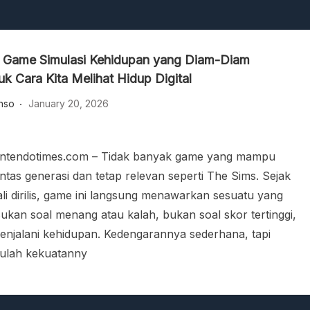
a Membangun Koloni Dan Bertahan Dari Serangan Alien
n Strategi Combat Di Dunia Pasca Apokalipsis
mbat Boomer Shooter Dan Tips Mengalahkan Musuh
: Game Simulasi Kehidupan yang Diam-Diam
mbat Dan Panduan Eksplorasi Dungeon FPS Terbaik
 Cara Kita Melihat Hidup Digital
an Bermain Sebagai Dinosaurus Dan Tips Bertahan Hidup
a Membangun Koloni Dan Bertahan Dari Serangan Alien
nso
January 20, 2026
n Strategi Combat Di Dunia Pasca Apokalipsis
nintendotimes.com – Tidak banyak game yang mampu
intas generasi dan tetap relevan seperti The Sims. Sejak
li dirilis, game ini langsung menawarkan sesuatu yang
ukan soal menang atau kalah, bukan soal skor tertinggi,
menjalani kehidupan. Kedengarannya sederhana, tapi
itulah kekuatanny