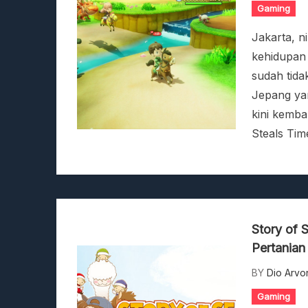
Gaming
Jakarta, n
kehidupan
sudah tida
Jepang yan
kini kemba
Steals Tim
Story of 
Pertanian
BY
Dio Arvo
Gaming