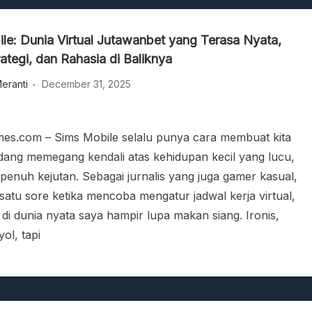
le: Dunia Virtual Jutawanbet yang Terasa Nyata,
rategi, dan Rahasia di Baliknya
eranti
December 31, 2025
mes.com – Sims Mobile selalu punya cara membuat kita
ang memegang kendali atas kehidupan kecil yang lucu,
 penuh kejutan. Sebagai jurnalis yang juga gamer kasual,
 satu sore ketika mencoba mengatur jadwal kerja virtual,
di dunia nyata saya hampir lupa makan siang. Ironis,
yol, tapi