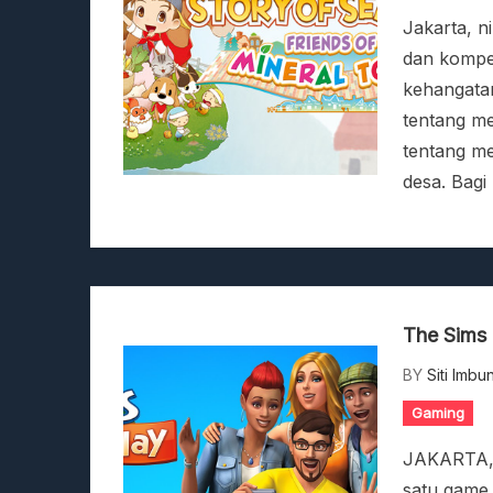
Jakarta, n
dan kompet
kehangatan
tentang m
tentang m
desa. Bagi
The Sims 
BY
Siti Imbu
Gaming
JAKARTA, 
satu game 