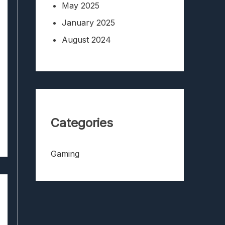
May 2025
January 2025
August 2024
Categories
Gaming