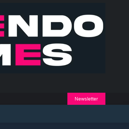
Newsletter