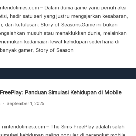
intendotimes.com – Dalam dunia game yang penuh aksi
isi, hadir satu seri yang justru mengajarkan kesabaran,
, dan ketulusan: Story of Seasons.Game ini bukan
engalahkan musuh atau menaklukkan dunia, melainkan
enemukan kedamaian lewat kehidupan sederhana di
 banyak gamer, Story of Season
FreePlay: Panduan Simulasi Kehidupan di Mobile
n
September 1, 2025
nintendotimes.com – The Sims FreePlay adalah salah
simulasi kehidupan paling populer di perangkat mobile.