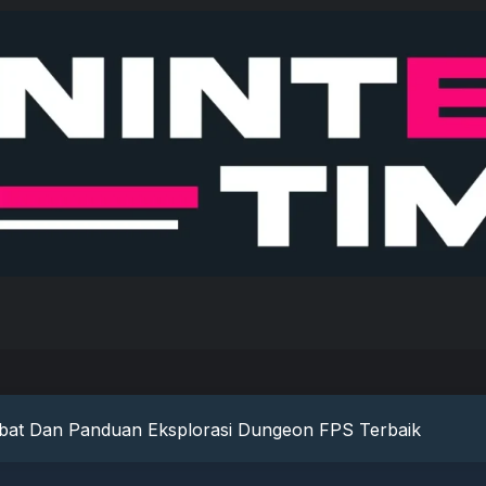
n Strategi Combat Di Dunia Pasca Apokalipsis
mbat Boomer Shooter Dan Tips Mengalahkan Musuh
mbat Dan Panduan Eksplorasi Dungeon FPS Terbaik
an Bermain Sebagai Dinosaurus Dan Tips Bertahan Hidup