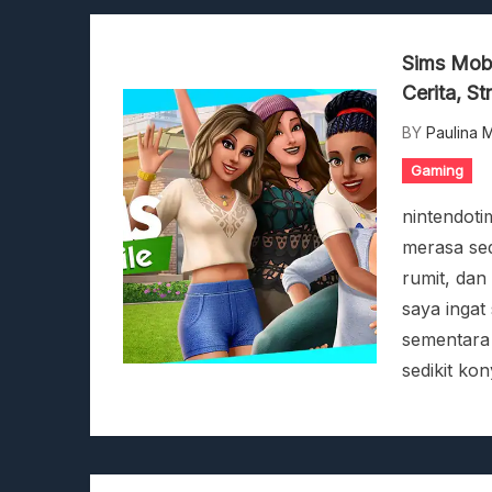
Sims Mobi
Cerita, St
BY
Paulina M
Gaming
nintendoti
merasa sed
rumit, dan
saya ingat
sementara 
sedikit kon