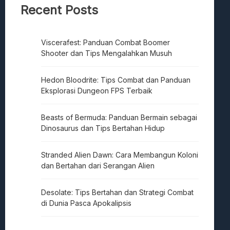
Recent Posts
Viscerafest: Panduan Combat Boomer
Shooter dan Tips Mengalahkan Musuh
Hedon Bloodrite: Tips Combat dan Panduan
Eksplorasi Dungeon FPS Terbaik
Beasts of Bermuda: Panduan Bermain sebagai
Dinosaurus dan Tips Bertahan Hidup
Stranded Alien Dawn: Cara Membangun Koloni
dan Bertahan dari Serangan Alien
Desolate: Tips Bertahan dan Strategi Combat
di Dunia Pasca Apokalipsis