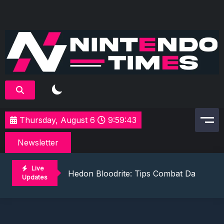
Skip
to
content
Blog Terlengkap Seputar Dunia Game
Nintendotimes
Thursday, August 6
9:59:43
Newsletter
Desolate: Tips Bertahan Dan Strategi Co
Viscerafest: Panduan Combat Boomer S
Live
Hedon Bloodrite: Tips Combat Dan Pand
Updates
Beasts Of Bermuda: Panduan Bermain Se
Stranded Alien Dawn: Cara Membangun K
Desolate: Tips Bertahan Dan Strategi Co