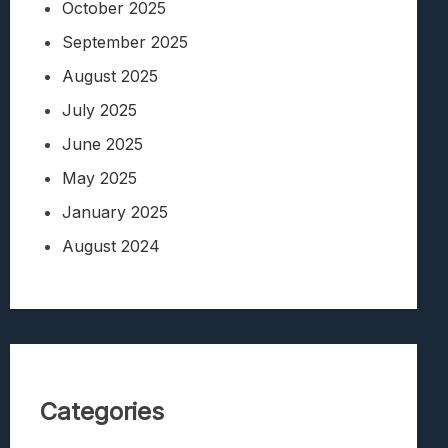
October 2025
September 2025
August 2025
July 2025
June 2025
May 2025
January 2025
August 2024
Categories