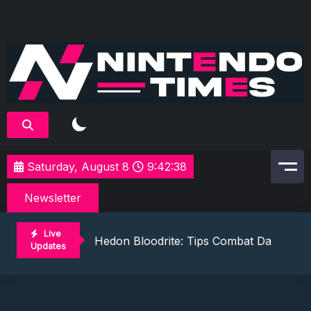
Skip
to
content
Blog Terlengkap Seputar Dunia Game
Nintendotimes
Saturday, August 8
9:42:38
Newsletter
Desolate: Tips Bertahan Dan Strategi Co
Viscerafest: Panduan Combat Boomer S
Live
Hedon Bloodrite: Tips Combat Dan Pand
Updates
Beasts Of Bermuda: Panduan Bermain Se
Stranded Alien Dawn: Cara Membangun K
Desolate: Tips Bertahan Dan Strategi Co