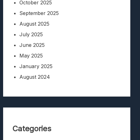
October 2025
September 2025
August 2025
July 2025
June 2025
May 2025
January 2025
August 2024
Categories