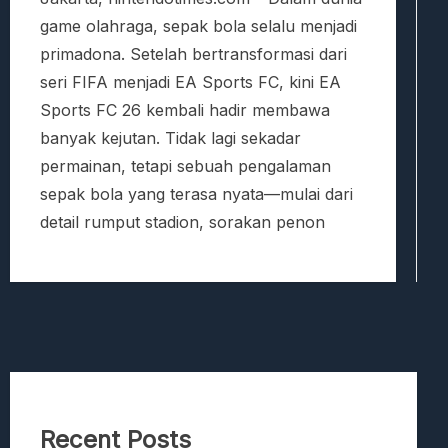
game olahraga, sepak bola selalu menjadi
primadona. Setelah bertransformasi dari
seri FIFA menjadi EA Sports FC, kini EA
Sports FC 26 kembali hadir membawa
banyak kejutan. Tidak lagi sekadar
permainan, tetapi sebuah pengalaman
sepak bola yang terasa nyata—mulai dari
detail rumput stadion, sorakan penon
Recent Posts