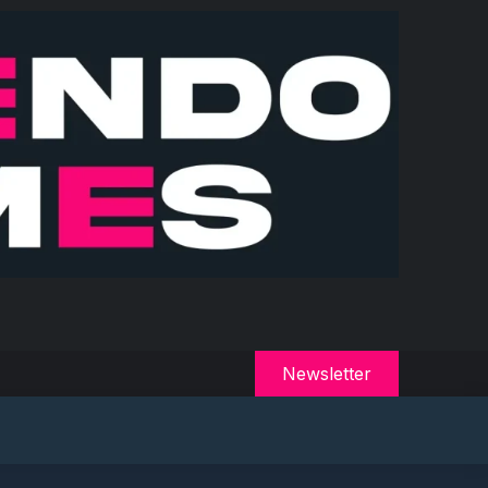
Newsletter