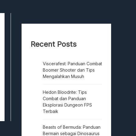
Recent Posts
Viscerafest: Panduan Combat
Boomer Shooter dan Tips
Mengalahkan Musuh
Hedon Bloodrite: Tips
Combat dan Panduan
Eksplorasi Dungeon FPS
Terbaik
Beasts of Bermuda: Panduan
Bermain sebagai Dinosaurus