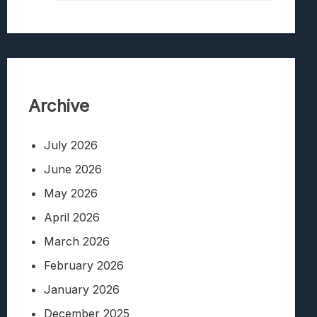
Archive
July 2026
June 2026
May 2026
April 2026
March 2026
February 2026
January 2026
December 2025