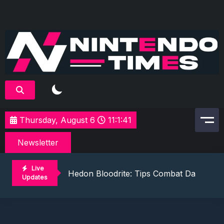
Skip
to
content
Blog Terlengkap Seputar Dunia Game
Nintendotimes
Thursday, August 6
11:1:41
Newsletter
Desolate: Tips Bertahan Dan Strategi Co
Viscerafest: Panduan Combat Boomer S
Live
Hedon Bloodrite: Tips Combat Dan Pand
Updates
Beasts Of Bermuda: Panduan Bermain Se
Stranded Alien Dawn: Cara Membangun K
Desolate: Tips Bertahan Dan Strategi Co