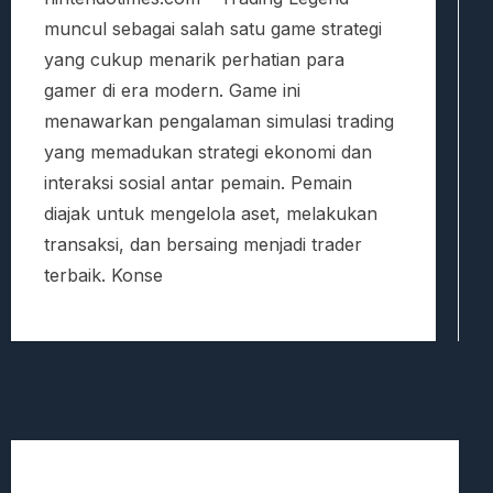
muncul sebagai salah satu game strategi
yang cukup menarik perhatian para
gamer di era modern. Game ini
menawarkan pengalaman simulasi trading
yang memadukan strategi ekonomi dan
interaksi sosial antar pemain. Pemain
diajak untuk mengelola aset, melakukan
transaksi, dan bersaing menjadi trader
terbaik. Konse