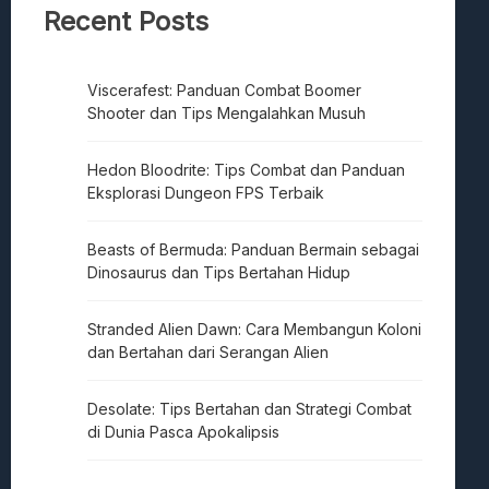
Recent Posts
Viscerafest: Panduan Combat Boomer
Shooter dan Tips Mengalahkan Musuh
Hedon Bloodrite: Tips Combat dan Panduan
Eksplorasi Dungeon FPS Terbaik
Beasts of Bermuda: Panduan Bermain sebagai
Dinosaurus dan Tips Bertahan Hidup
Stranded Alien Dawn: Cara Membangun Koloni
dan Bertahan dari Serangan Alien
Desolate: Tips Bertahan dan Strategi Combat
di Dunia Pasca Apokalipsis