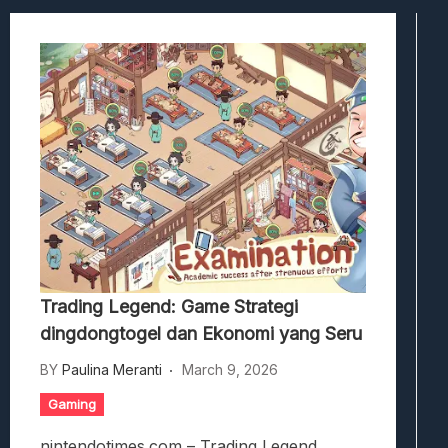
Viscerafest: Panduan Combat Boomer S
Hedon Bloodrite: Tips Combat Dan Pand
Beasts Of Bermuda: Panduan Bermain Se
Stranded Alien Dawn: Cara Membangun K
Desolate: Tips Bertahan Dan Strategi Co
Trading Legend: Game Strategi
dingdongtogel dan Ekonomi yang Seru
BY
Paulina Meranti
March 9, 2026
Gaming
nintendotimes.com – Trading Legend