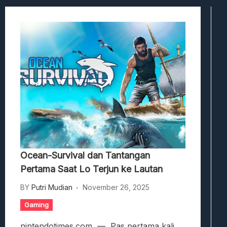
Viscerafest: Panduan Combat Boomer S
Hedon Bloodrite: Tips Combat Dan Pand
Beasts Of Bermuda: Panduan Bermain Se
Stranded Alien Dawn: Cara Membangun K
Desolate: Tips Bertahan Dan Strategi Co
Ocean-Survival dan Tantangan
Pertama Saat Lo Terjun ke Lautan
BY
Putri Mudian
November 26, 2025
Gaming
nintendotimes.com — Pas pertama kali