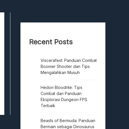
Recent Posts
Viscerafest: Panduan Combat
Boomer Shooter dan Tips
Mengalahkan Musuh
Hedon Bloodrite: Tips
Combat dan Panduan
Eksplorasi Dungeon FPS
Terbaik
Beasts of Bermuda: Panduan
Bermain sebagai Dinosaurus