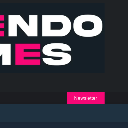
Newsletter