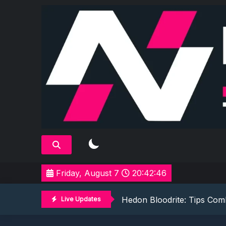
Skip
to
content
Blog Terlengkap Seputar Dunia Game
Nintendotimes
Desolate: Tips Bertahan Da
Friday, August 7
20:42:46
Viscerafest: Panduan Co
Hedon Bloodrite: Tips Co
Live Updates
Beasts Of Bermuda: Pandu