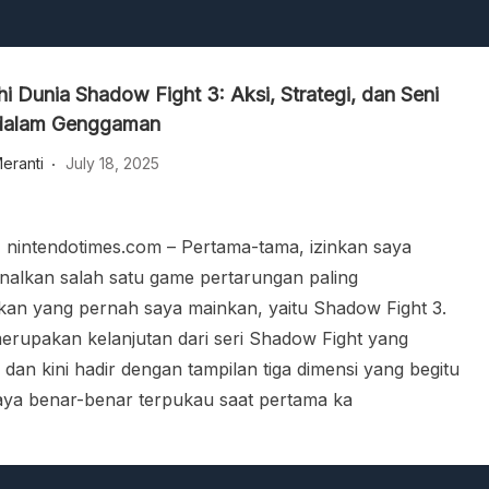
a Membangun Koloni Dan Bertahan Dari Serangan Alien
n Strategi Combat Di Dunia Pasca Apokalipsis
mbat Boomer Shooter Dan Tips Mengalahkan Musuh
hi Dunia Shadow Fight 3: Aksi, Strategi, dan Seni
mbat Dan Panduan Eksplorasi Dungeon FPS Terbaik
i dalam Genggaman
an Bermain Sebagai Dinosaurus Dan Tips Bertahan Hidup
a Membangun Koloni Dan Bertahan Dari Serangan Alien
eranti
July 18, 2025
n Strategi Combat Di Dunia Pasca Apokalipsis
nintendotimes.com – Pertama-tama, izinkan saya
alkan salah satu game pertarungan paling
an yang pernah saya mainkan, yaitu Shadow Fight 3.
erupakan kelanjutan dari seri Shadow Fight yang
, dan kini hadir dengan tampilan tiga dimensi yang begitu
 Saya benar-benar terpukau saat pertama ka