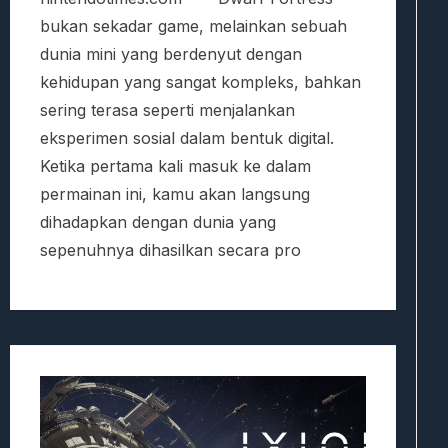
bukan sekadar game, melainkan sebuah
dunia mini yang berdenyut dengan
kehidupan yang sangat kompleks, bahkan
sering terasa seperti menjalankan
eksperimen sosial dalam bentuk digital.
Ketika pertama kali masuk ke dalam
permainan ini, kamu akan langsung
dihadapkan dengan dunia yang
sepenuhnya dihasilkan secara pro