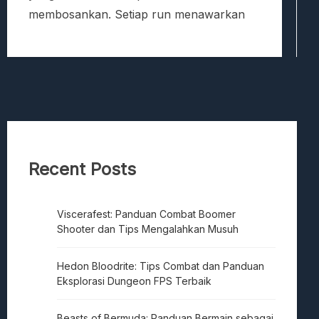
membosankan. Setiap run menawarkan
Recent Posts
Viscerafest: Panduan Combat Boomer
Shooter dan Tips Mengalahkan Musuh
Hedon Bloodrite: Tips Combat dan Panduan
Eksplorasi Dungeon FPS Terbaik
Beasts of Bermuda: Panduan Bermain sebagai