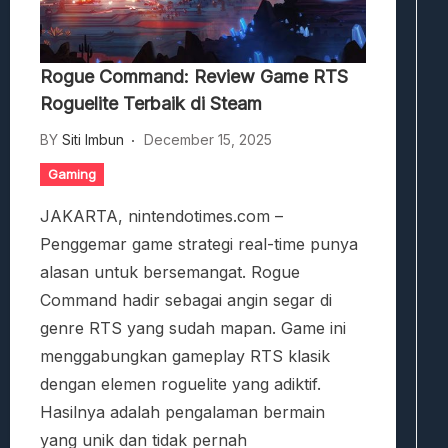
Rogue Command: Review Game RTS
Roguelite Terbaik di Steam
BY
Siti Imbun
December 15, 2025
Gaming
JAKARTA, nintendotimes.com –
Penggemar game strategi real-time punya
alasan untuk bersemangat. Rogue
Command hadir sebagai angin segar di
genre RTS yang sudah mapan. Game ini
menggabungkan gameplay RTS klasik
dengan elemen roguelite yang adiktif.
Hasilnya adalah pengalaman bermain
yang unik dan tidak pernah