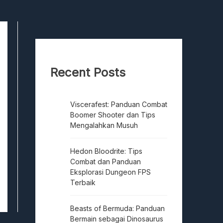
Recent Posts
Viscerafest: Panduan Combat
Boomer Shooter dan Tips
Mengalahkan Musuh
Hedon Bloodrite: Tips
Combat dan Panduan
Eksplorasi Dungeon FPS
Terbaik
Beasts of Bermuda: Panduan
Bermain sebagai Dinosaurus