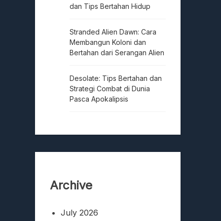
dan Tips Bertahan Hidup
Stranded Alien Dawn: Cara
Membangun Koloni dan
Bertahan dari Serangan Alien
Desolate: Tips Bertahan dan
Strategi Combat di Dunia
Pasca Apokalipsis
Archive
July 2026