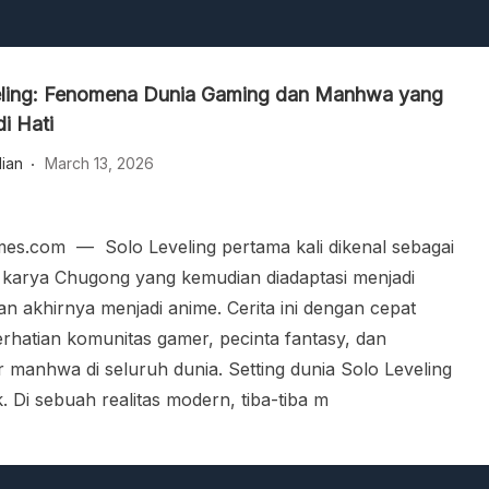
a Membangun Koloni Dan Bertahan Dari Serangan Alien
n Strategi Combat Di Dunia Pasca Apokalipsis
mbat Boomer Shooter Dan Tips Mengalahkan Musuh
eling: Fenomena Dunia Gaming dan Manhwa yang
mbat Dan Panduan Eksplorasi Dungeon FPS Terbaik
i Hati
an Bermain Sebagai Dinosaurus Dan Tips Bertahan Hidup
a Membangun Koloni Dan Bertahan Dari Serangan Alien
dian
March 13, 2026
n Strategi Combat Di Dunia Pasca Apokalipsis
mes.com — Solo Leveling pertama kali dikenal sebagai
 karya Chugong yang kemudian diadaptasi menjadi
 akhirnya menjadi anime. Cerita ini dengan cepat
rhatian komunitas gamer, pecinta fantasy, dan
manhwa di seluruh dunia. Setting dunia Solo Leveling
. Di sebuah realitas modern, tiba-tiba m