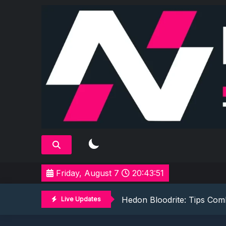
Skip
to
content
Blog Terlengkap Seputar Dunia Game
Nintendotimes
Desolate: Tips Bertahan Da
Friday, August 7
20:43:51
Viscerafest: Panduan Co
Hedon Bloodrite: Tips Co
Live Updates
Beasts Of Bermuda: Pandu