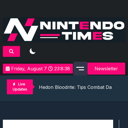
Skip
to
content
Blog Terlengkap Seputar Dunia Game
Nintendotimes
Friday, August 7
23:8:38
Newsletter
Desolate: Tips Bertahan Dan Strategi Co
Viscerafest: Panduan Combat Boomer S
Live
Hedon Bloodrite: Tips Combat Dan Pand
Updates
Beasts Of Bermuda: Panduan Bermain Se
Stranded Alien Dawn: Cara Membangun K
Desolate: Tips Bertahan Dan Strategi Co
Viscerafest: Panduan Combat Boomer S
Hedon Bloodrite: Tips Combat Dan Pand