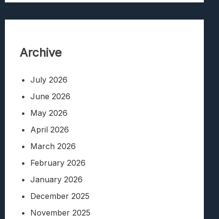
Archive
July 2026
June 2026
May 2026
April 2026
March 2026
February 2026
January 2026
December 2025
November 2025