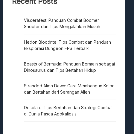
Recent Posts
Viscerafest: Panduan Combat Boomer
Shooter dan Tips Mengalahkan Musuh
Hedon Bloodrite: Tips Combat dan Panduan
Eksplorasi Dungeon FPS Terbaik
Beasts of Bermuda: Panduan Bermain sebagai
Dinosaurus dan Tips Bertahan Hidup
Stranded Alien Dawn: Cara Membangun Koloni
dan Bertahan dari Serangan Alien
Desolate: Tips Bertahan dan Strategi Combat
di Dunia Pasca Apokalipsis