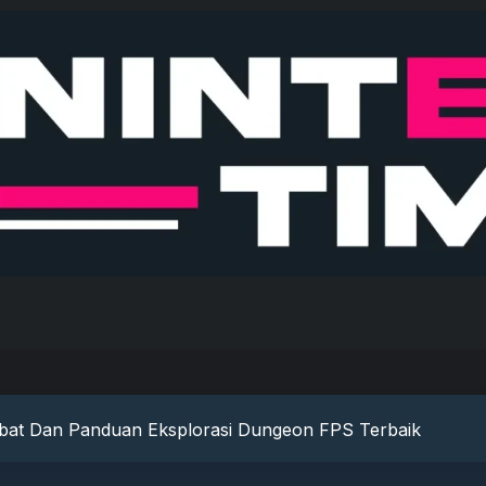
n Strategi Combat Di Dunia Pasca Apokalipsis
mbat Boomer Shooter Dan Tips Mengalahkan Musuh
mbat Dan Panduan Eksplorasi Dungeon FPS Terbaik
an Bermain Sebagai Dinosaurus Dan Tips Bertahan Hidup