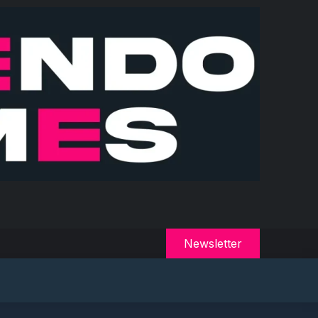
Newsletter