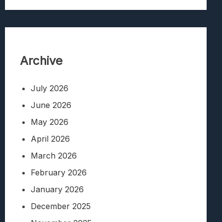
Archive
July 2026
June 2026
May 2026
April 2026
March 2026
February 2026
January 2026
December 2025