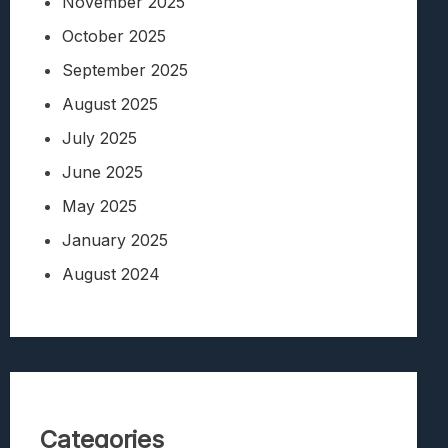
November 2025
October 2025
September 2025
August 2025
July 2025
June 2025
May 2025
January 2025
August 2024
Categories