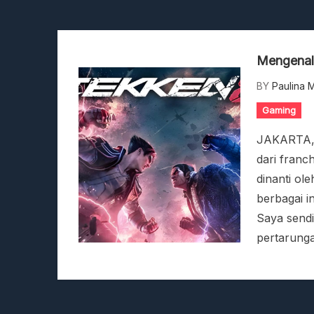
Stranded Alien Dawn: Car
Desolate: Tips Bertahan Da
Viscerafest: Panduan Co
Mengenal 
Hedon Bloodrite: Tips Co
Beasts Of Bermuda: Pandu
BY
Paulina M
Stranded Alien Dawn: Car
Gaming
Desolate: Tips Bertahan Da
JAKARTA, 
dari franc
dinanti o
berbagai i
Saya sendi
pertarung