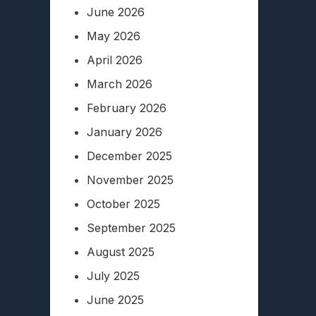
June 2026
May 2026
April 2026
March 2026
February 2026
January 2026
December 2025
November 2025
October 2025
September 2025
August 2025
July 2025
June 2025