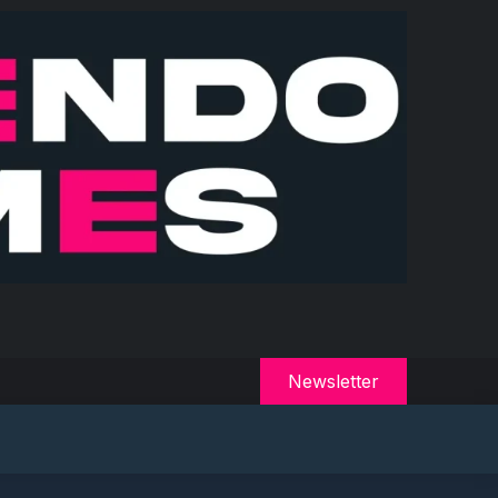
Newsletter