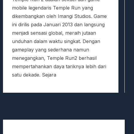
mobile legendaris Temple Run yang
dikembangkan oleh Imangi Studios. Game
ini dirilis pada Januari 2013 dan langsung
menjadi sensasi global, meraih jutaan
unduhan dalam waktu singkat. Dengan
gameplay yang sederhana namun
menegangkan, Temple Run2 berhasil
mempertahankan daya tariknya lebih dari
satu dekade. Sejara