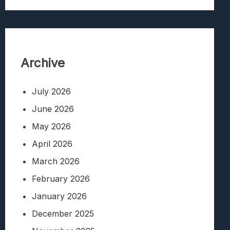
Archive
July 2026
June 2026
May 2026
April 2026
March 2026
February 2026
January 2026
December 2025