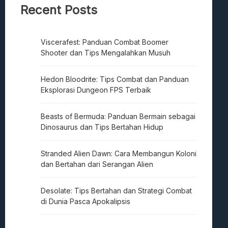
Recent Posts
Viscerafest: Panduan Combat Boomer
Shooter dan Tips Mengalahkan Musuh
Hedon Bloodrite: Tips Combat dan Panduan
Eksplorasi Dungeon FPS Terbaik
Beasts of Bermuda: Panduan Bermain sebagai
Dinosaurus dan Tips Bertahan Hidup
Stranded Alien Dawn: Cara Membangun Koloni
dan Bertahan dari Serangan Alien
Desolate: Tips Bertahan dan Strategi Combat
di Dunia Pasca Apokalipsis