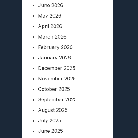
June 2026
May 2026
April 2026
March 2026
February 2026
January 2026
December 2025
November 2025
October 2025
September 2025
August 2025
July 2025
June 2025