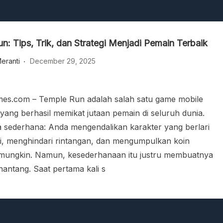
a Membangun Koloni Dan Bertahan Dari Serangan Alien
n Strategi Combat Di Dunia Pasca Apokalipsis
mbat Boomer Shooter Dan Tips Mengalahkan Musuh
n: Tips, Trik, dan Strategi Menjadi Pemain Terbaik
mbat Dan Panduan Eksplorasi Dungeon FPS Terbaik
an Bermain Sebagai Dinosaurus Dan Tips Bertahan Hidup
eranti
December 29, 2025
a Membangun Koloni Dan Bertahan Dari Serangan Alien
n Strategi Combat Di Dunia Pasca Apokalipsis
mes.com – Temple Run adalah salah satu game mobile
 yang berhasil memikat jutaan pemain di seluruh dunia.
 sederhana: Anda mengendalikan karakter yang berlari
i, menghindari rintangan, dan mengumpulkan koin
mungkin. Namun, kesederhanaan itu justru membuatnya
antang. Saat pertama kali s