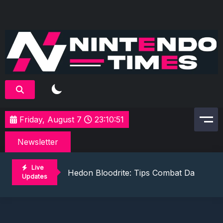
Skip
to
content
Blog Terlengkap Seputar Dunia Game
Nintendotimes
Friday, August 7
23:10:51
Newsletter
Desolate: Tips Bertahan Dan Strategi Co
Viscerafest: Panduan Combat Boomer S
Live
Hedon Bloodrite: Tips Combat Dan Pand
Updates
Beasts Of Bermuda: Panduan Bermain Se
Stranded Alien Dawn: Cara Membangun K
Desolate: Tips Bertahan Dan Strategi Co