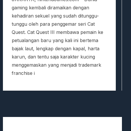
gaming kembali diramaikan dengan
kehadiran sekuel yang sudah ditunggu-
tunggu oleh para penggemar seri Cat
Quest. Cat Quest III membawa pemain ke
petualangan baru yang kali ini bertema
bajak laut, lengkap dengan kapal, harta
karun, dan tentu saja karakter kucing
menggemaskan yang menjadi trademark
franchise i