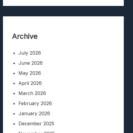
Archive
July 2026
June 2026
May 2026
April 2026
March 2026
February 2026
January 2026
December 2025