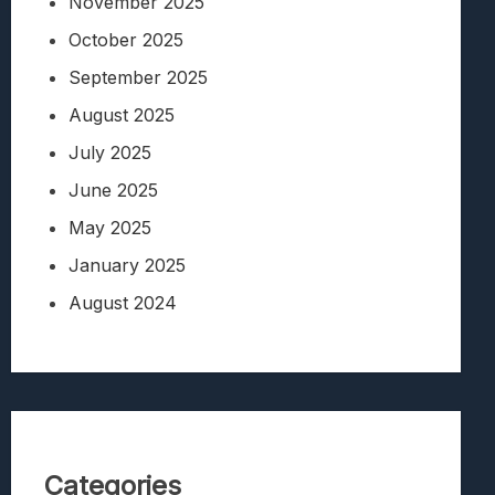
November 2025
October 2025
September 2025
August 2025
July 2025
June 2025
May 2025
January 2025
August 2024
Categories