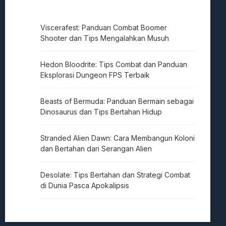
Viscerafest: Panduan Combat Boomer
Shooter dan Tips Mengalahkan Musuh
Hedon Bloodrite: Tips Combat dan Panduan
Eksplorasi Dungeon FPS Terbaik
Beasts of Bermuda: Panduan Bermain sebagai
Dinosaurus dan Tips Bertahan Hidup
Stranded Alien Dawn: Cara Membangun Koloni
dan Bertahan dari Serangan Alien
Desolate: Tips Bertahan dan Strategi Combat
di Dunia Pasca Apokalipsis