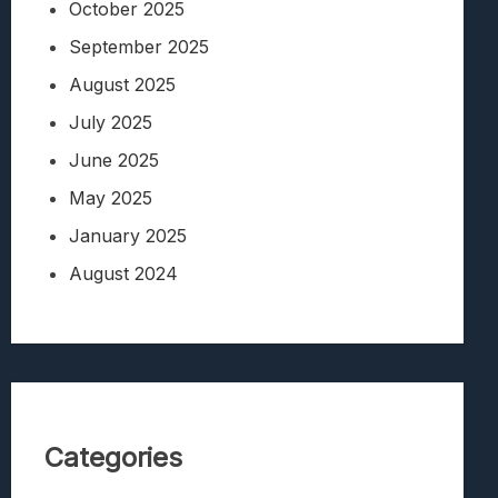
October 2025
September 2025
August 2025
July 2025
June 2025
May 2025
January 2025
August 2024
Categories