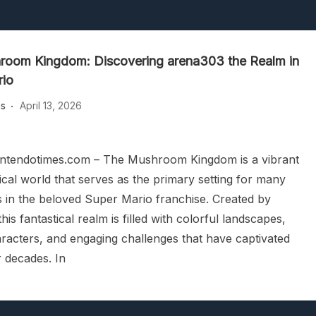
a Membangun Koloni Dan Bertahan Dari Serangan Alien
n Strategi Combat Di Dunia Pasca Apokalipsis
mbat Boomer Shooter Dan Tips Mengalahkan Musuh
room Kingdom: Discovering arena303 the Realm in
mbat Dan Panduan Eksplorasi Dungeon FPS Terbaik
rio
an Bermain Sebagai Dinosaurus Dan Tips Bertahan Hidup
a Membangun Koloni Dan Bertahan Dari Serangan Alien
is
April 13, 2026
n Strategi Combat Di Dunia Pasca Apokalipsis
intendotimes.com – The Mushroom Kingdom is a vibrant
cal world that serves as the primary setting for many
 in the beloved Super Mario franchise. Created by
his fantastical realm is filled with colorful landscapes,
racters, and engaging challenges that have captivated
r decades. In