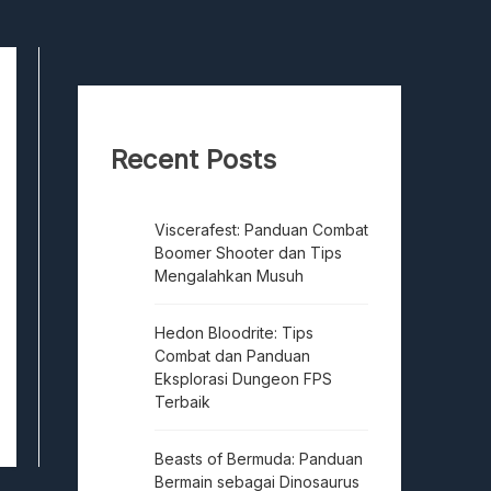
Recent Posts
Viscerafest: Panduan Combat
Boomer Shooter dan Tips
Mengalahkan Musuh
Hedon Bloodrite: Tips
Combat dan Panduan
Eksplorasi Dungeon FPS
Terbaik
Beasts of Bermuda: Panduan
Bermain sebagai Dinosaurus