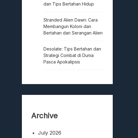
dan Tips Bertahan Hidup
Stranded Alien Dawn: Cara
Membangun Koloni dan
Bertahan dari Serangan Alien
Desolate: Tips Bertahan dan
Strategi Combat di Dunia
Pasca Apokalipsis
Archive
July 2026