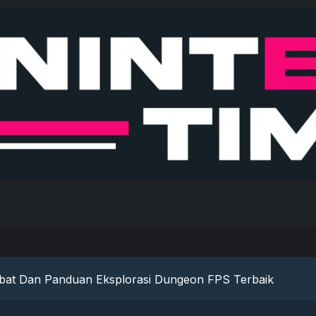
n Strategi Combat Di Dunia Pasca Apokalipsis
mbat Boomer Shooter Dan Tips Mengalahkan Musuh
mbat Dan Panduan Eksplorasi Dungeon FPS Terbaik
an Bermain Sebagai Dinosaurus Dan Tips Bertahan Hidup