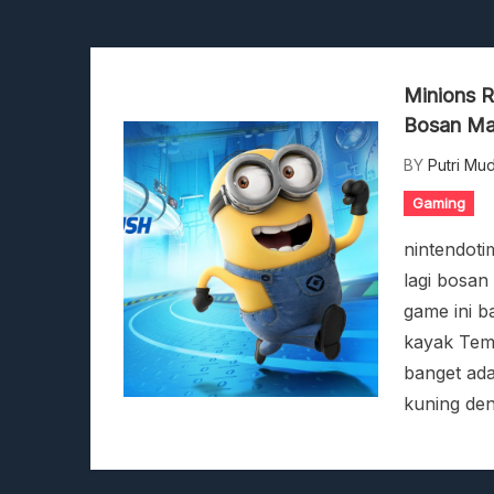
Stranded Alien Dawn: Car
Desolate: Tips Bertahan Da
Viscerafest: Panduan Co
Minions R
Hedon Bloodrite: Tips Co
Bosan Ma
Beasts Of Bermuda: Pandu
Stranded Alien Dawn: Car
BY
Putri Mu
Desolate: Tips Bertahan Da
Gaming
nintendot
lagi bosa
game ini b
kayak Temp
banget ada
kuning de