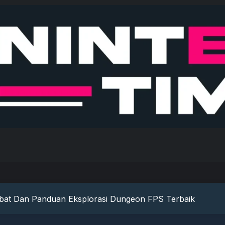
n Strategi Combat Di Dunia Pasca Apokalipsis
mbat Boomer Shooter Dan Tips Mengalahkan Musuh
mbat Dan Panduan Eksplorasi Dungeon FPS Terbaik
an Bermain Sebagai Dinosaurus Dan Tips Bertahan Hidup