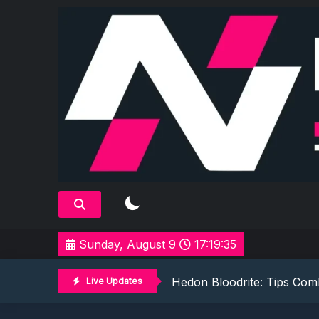
Skip
to
content
Blog Terlengkap Seputar Dunia Game
Nintendotimes
Desolate: Tips Bertahan Da
Sunday, August 9
17:19:35
Viscerafest: Panduan Co
Hedon Bloodrite: Tips Co
Live Updates
Beasts Of Bermuda: Pandu