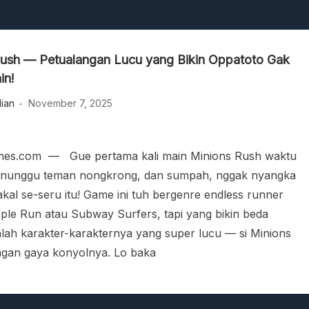
a Membangun Koloni Dan Bertahan Dari Serangan Alien
n Strategi Combat Di Dunia Pasca Apokalipsis
mbat Boomer Shooter Dan Tips Mengalahkan Musuh
ush — Petualangan Lucu yang Bikin Oppatoto Gak
mbat Dan Panduan Eksplorasi Dungeon FPS Terbaik
in!
an Bermain Sebagai Dinosaurus Dan Tips Bertahan Hidup
a Membangun Koloni Dan Bertahan Dari Serangan Alien
dian
November 7, 2025
n Strategi Combat Di Dunia Pasca Apokalipsis
imes.com — Gue pertama kali main Minions Rush waktu
n nunggu teman nongkrong, dan sumpah, nggak nyangka
akal se-seru itu! Game ini tuh bergenre endless runner
le Run atau Subway Surfers, tapi yang bikin beda
lah karakter-karakternya yang super lucu — si Minions
ngan gaya konyolnya. Lo baka