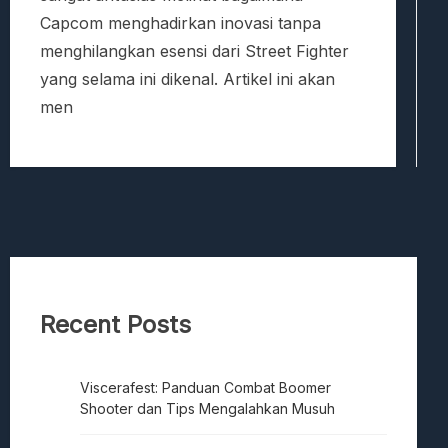
Capcom menghadirkan inovasi tanpa
menghilangkan esensi dari Street Fighter
yang selama ini dikenal. Artikel ini akan
men
Recent Posts
Viscerafest: Panduan Combat Boomer
Shooter dan Tips Mengalahkan Musuh