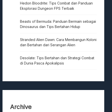
Hedon Bloodrite: Tips Combat dan Panduan
Eksplorasi Dungeon FPS Terbaik
Beasts of Bermuda: Panduan Bermain sebagai
Dinosaurus dan Tips Bertahan Hidup
Stranded Alien Dawn: Cara Membangun Koloni
dan Bertahan dari Serangan Alien
Desolate: Tips Bertahan dan Strategi Combat
di Dunia Pasca Apokalipsis
Archive