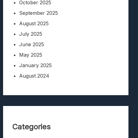
October 2025
September 2025
August 2025
July 2025
June 2025
May 2025
January 2025
August 2024
Categories