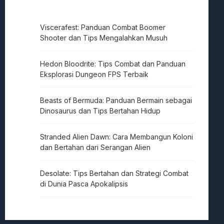
Viscerafest: Panduan Combat Boomer
Shooter dan Tips Mengalahkan Musuh
Hedon Bloodrite: Tips Combat dan Panduan
Eksplorasi Dungeon FPS Terbaik
Beasts of Bermuda: Panduan Bermain sebagai
Dinosaurus dan Tips Bertahan Hidup
Stranded Alien Dawn: Cara Membangun Koloni
dan Bertahan dari Serangan Alien
Desolate: Tips Bertahan dan Strategi Combat
di Dunia Pasca Apokalipsis