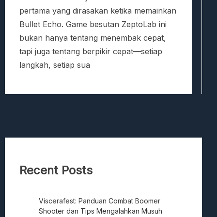
pertama yang dirasakan ketika memainkan
Bullet Echo. Game besutan ZeptoLab ini
bukan hanya tentang menembak cepat,
tapi juga tentang berpikir cepat—setiap
langkah, setiap sua
Recent Posts
Viscerafest: Panduan Combat Boomer
Shooter dan Tips Mengalahkan Musuh