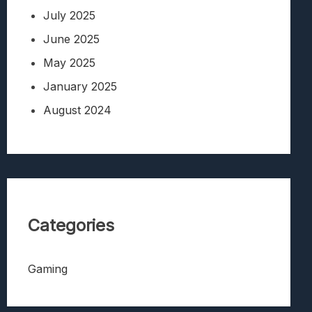
July 2025
June 2025
May 2025
January 2025
August 2024
Categories
Gaming