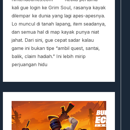
kali gue login ke Grim Soul, rasanya kayak
dilempar ke dunia yang lagi apes-apesnya.
Lo muncul di tanah lapang, item seadanya,
dan semua hal di map kayak punya niat
jahat. Dari sini, gue cepat sadar kalau
game ini bukan tipe “ambil quest, santai,
balik, claim hadiah.” Ini lebih mirip
perjuangan hidu