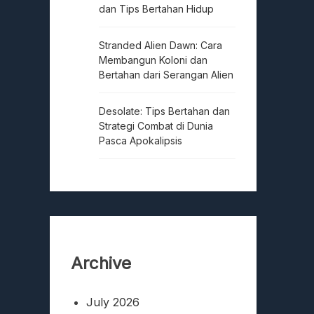
dan Tips Bertahan Hidup
Stranded Alien Dawn: Cara
Membangun Koloni dan
Bertahan dari Serangan Alien
Desolate: Tips Bertahan dan
Strategi Combat di Dunia
Pasca Apokalipsis
Archive
July 2026