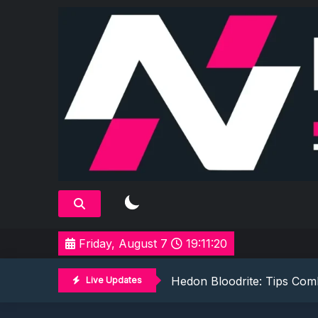
Skip
to
content
Blog Terlengkap Seputar Dunia Game
Nintendotimes
Desolate: Tips Bertahan Da
Friday, August 7
19:11:20
Viscerafest: Panduan Co
Hedon Bloodrite: Tips Co
Live Updates
Beasts Of Bermuda: Pandu