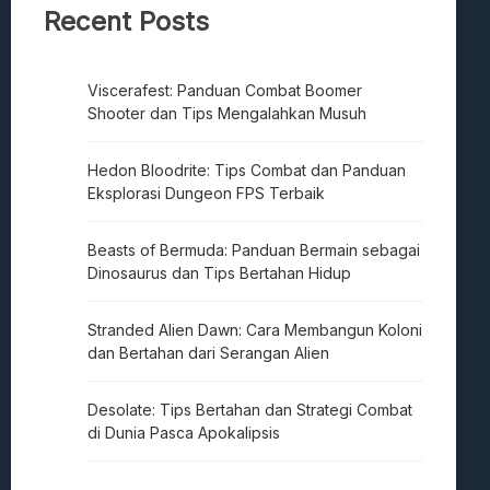
Recent Posts
Viscerafest: Panduan Combat Boomer
Shooter dan Tips Mengalahkan Musuh
Hedon Bloodrite: Tips Combat dan Panduan
Eksplorasi Dungeon FPS Terbaik
Beasts of Bermuda: Panduan Bermain sebagai
Dinosaurus dan Tips Bertahan Hidup
Stranded Alien Dawn: Cara Membangun Koloni
dan Bertahan dari Serangan Alien
Desolate: Tips Bertahan dan Strategi Combat
di Dunia Pasca Apokalipsis