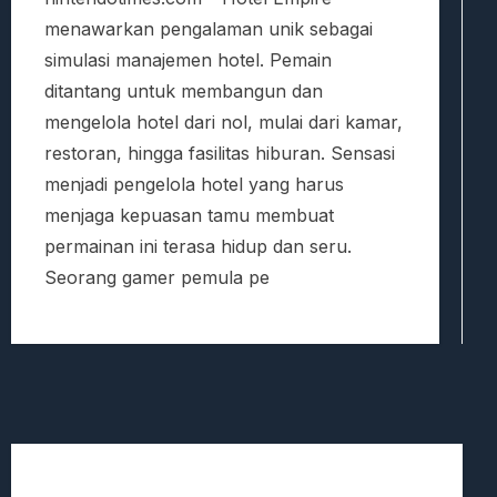
menawarkan pengalaman unik sebagai
simulasi manajemen hotel. Pemain
ditantang untuk membangun dan
mengelola hotel dari nol, mulai dari kamar,
restoran, hingga fasilitas hiburan. Sensasi
menjadi pengelola hotel yang harus
menjaga kepuasan tamu membuat
permainan ini terasa hidup dan seru.
Seorang gamer pemula pe