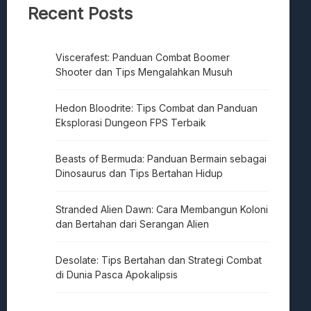
Recent Posts
Viscerafest: Panduan Combat Boomer
Shooter dan Tips Mengalahkan Musuh
Hedon Bloodrite: Tips Combat dan Panduan
Eksplorasi Dungeon FPS Terbaik
Beasts of Bermuda: Panduan Bermain sebagai
Dinosaurus dan Tips Bertahan Hidup
Stranded Alien Dawn: Cara Membangun Koloni
dan Bertahan dari Serangan Alien
Desolate: Tips Bertahan dan Strategi Combat
di Dunia Pasca Apokalipsis