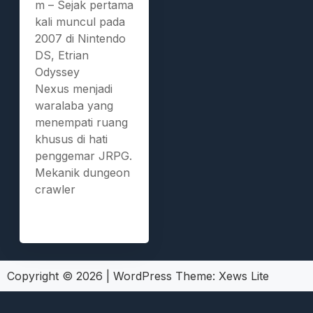
m – Sejak pertama
kali muncul pada
2007 di Nintendo
DS, Etrian
Odyssey
Nexus menjadi
waralaba yang
menempati ruang
khusus di hati
penggemar JRPG.
Mekanik dungeon
crawler
Copyright © 2026
|
WordPress Theme:
Xews Lite