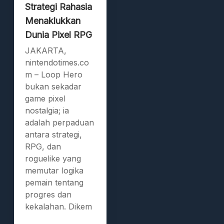
Strategi Rahasia
Menaklukkan
Dunia Pixel RPG
JAKARTA,
nintendotimes.co
m – Loop Hero
bukan sekadar
game pixel
nostalgia; ia
adalah perpaduan
antara strategi,
RPG, dan
roguelike yang
memutar logika
pemain tentang
progres dan
kekalahan. Dikem