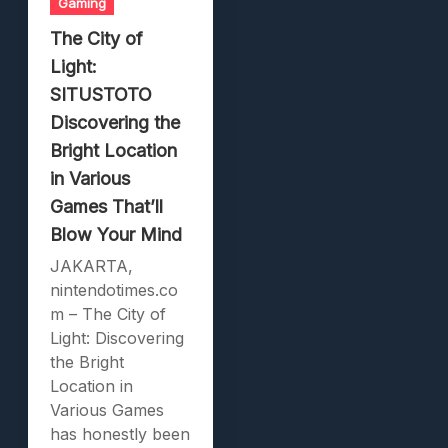
Gaming
The City of
Light:
SITUSTOTO
Discovering the
Bright Location
in Various
Games That’ll
Blow Your Mind
JAKARTA,
nintendotimes.co
m – The City of
Light: Discovering
the Bright
Location in
Various Games
has honestly been