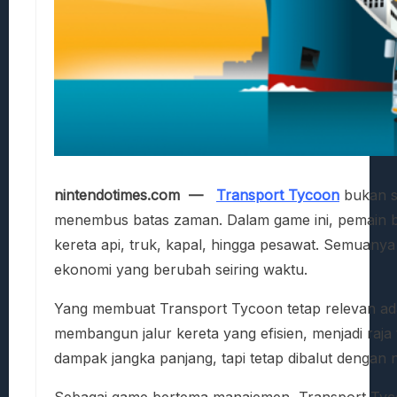
nintendotimes.com —
Transport Tycoon
bukan se
menembus batas zaman. Dalam game ini, pemain be
kereta api, truk, kapal, hingga pesawat. Semuany
ekonomi yang berubah seiring waktu.
Yang membuat Transport Tycoon tetap relevan ada
membangun jalur kereta yang efisien, menjadi raja 
dampak jangka panjang, tapi tetap dibalut dengan n