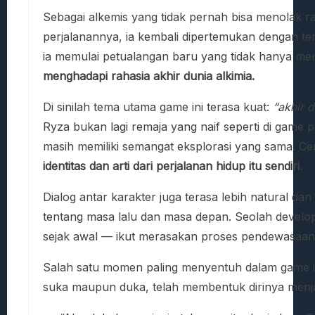
Sebagai alkemis yang tidak pernah bisa menolak 
perjalanannya, ia kembali dipertemukan dengan te
ia memulai petualangan baru yang tidak hanya mem
menghadapi rahasia akhir dunia alkimia.
Di sinilah tema utama game ini terasa kuat:
“akhir 
Ryza bukan lagi remaja yang naif seperti di game p
masih memiliki semangat eksplorasi yang sama. Ceri
identitas dan arti dari perjalanan hidup itu sendiri.
Dialog antar karakter juga terasa lebih natural da
tentang masa lalu dan masa depan. Seolah develop
sejak awal — ikut merasakan proses pendewasaan 
Salah satu momen paling menyentuh dalam game i
suka maupun duka, telah membentuk dirinya menjadi