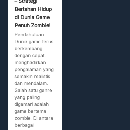
– Strategi
Bertahan Hidup
di Dunia Game
Penuh Zombie!
Pendahuluan
Dunia game terus
berkembang
dengan cepat,
menghadirkan
pengalaman yang
semakin realistis
dan mendalam.
Salah satu genre
yang paling
digemari adalah
game bertema
zombie. Di antara
berbagai