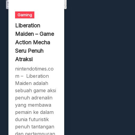
Gaming
Liberation
Maiden – Game
Action Mecha
Seru Penuh
Atraksi
nintendotimes.co
m – Liberation
Maiden adalah
sebuah game aksi
penuh adrenalin
yang membawa
pemain ke dalam
dunia futuristik
penuh tantangan
dan pertempuran