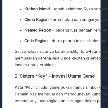
Kurken Island
– tanah kelahiran Ryza yang kin
Cleria Region
– area hutan dan sungai yang 
Nemed Region
– padang luas dengan reruntu
Code Region
– dunia penuh teka-teki dengan 
Setiap wilayah punya karakteristik, flora-fauna, 
memuaskan karena selalu ada kejutan di setiap sud
langka untuk crafting.
2. Sistem “Key” – Inovasi Utama Game
Kata “Key” di judul game bukan hanya simbolik, tap
Pemain bisa membuat dan menggunakan
kunci alk
tersembunyi, meningkatkan serangan dalam pertaru