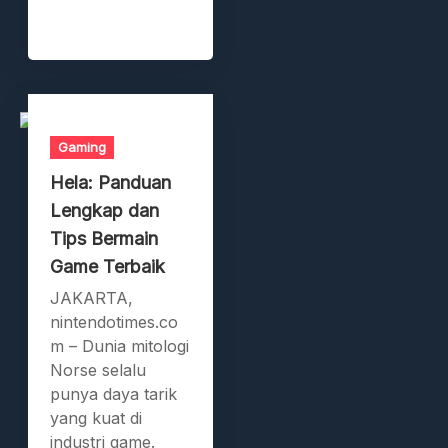
Gaming
Hela: Panduan
Lengkap dan
Tips Bermain
Game Terbaik
JAKARTA,
nintendotimes.co
m – Dunia mitologi
Norse selalu
punya daya tarik
yang kuat di
industri game.