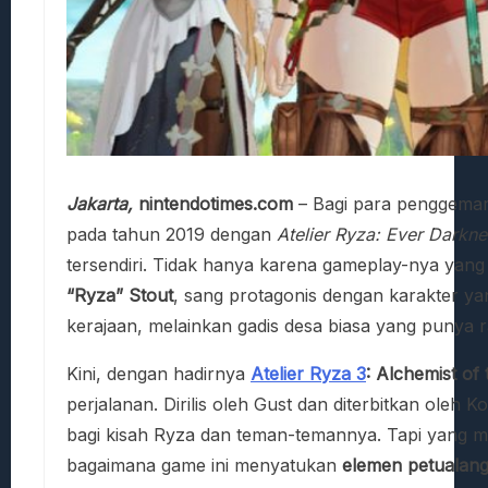
Jakarta,
nintendotimes.com
– Bagi para penggema
pada tahun 2019 dengan
Atelier Ryza: Ever Darkne
tersendiri. Tidak hanya karena gameplay-nya yang 
“Ryza” Stout
, sang protagonis dengan karakter yan
kerajaan, melainkan gadis desa biasa yang punya ra
Kini, dengan hadirnya
Atelier Ryza 3
: Alchemist of
perjalanan. Dirilis oleh Gust dan diterbitkan ole
bagi kisah Ryza dan teman-temannya. Tapi yang 
bagaimana game ini menyatukan
elemen petualang