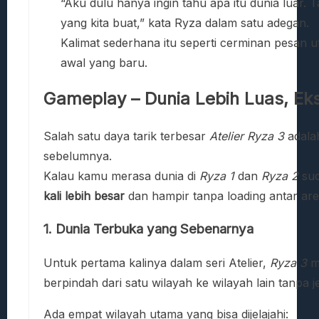
“Aku dulu hanya ingin tahu apa itu dunia luar. T
yang kita buat,” kata Ryza dalam satu adegan.
Kalimat sederhana itu seperti cerminan pesan 
awal yang baru.
Gameplay – Dunia Lebih Luas, Eks
Salah satu daya tarik terbesar
Atelier Ryza 3
adalah
sebelumnya.
Kalau kamu merasa dunia di
Ryza 1
dan
Ryza 2
sud
kali lebih besar
dan hampir tanpa loading antar are
1. Dunia Terbuka yang Sebenarnya
Untuk pertama kalinya dalam seri Atelier,
Ryza 3
m
berpindah dari satu wilayah ke wilayah lain tanpa 
Ada empat wilayah utama yang bisa dijelajahi: