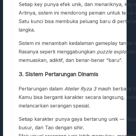
Setiap key punya efek unik, dan menariknya, key i
Artinya, sistem ini mendorong pemain untuk terus
Satu kunci bisa membuka peluang baru di pertaru
langka.
Sistem ini menambah kedalaman gameplay tanpa 
Rasanya seperti menggabungkan
puzzle explorati
memuaskan, adiktif, dan benar-benar “baru”.
3. Sistem Pertarungan Dinamis
Pertarungan dalam
Atelier Ryza 3
masih berbasis
r
Kamu bisa berganti karakter secara langsung, me
melancarkan serangan spesial.
Setiap karakter punya gaya bertarung unik — Ryz
busur, dan Tao dengan sihir.
Efek visual serangan juga lebih memukau, membuat