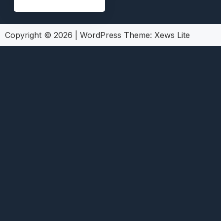
Copyright © 2026
|
WordPress Theme:
Xews Lite