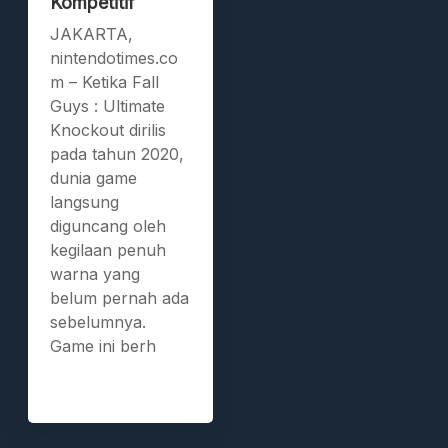
Kompetitif
JAKARTA,
nintendotimes.co
m – Ketika Fall
Guys : Ultimate
Knockout dirilis
pada tahun 2020,
dunia game
langsung
diguncang oleh
kegilaan penuh
warna yang
belum pernah ada
sebelumnya.
Game ini berh