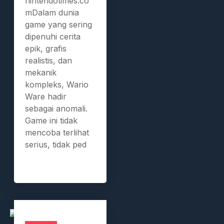
nintendotimes.co
mDalam dunia
game yang sering
dipenuhi cerita
epik, grafis
realistis, dan
mekanik
kompleks, Wario
Ware hadir
sebagai anomali.
Game ini tidak
mencoba terlihat
serius, tidak ped