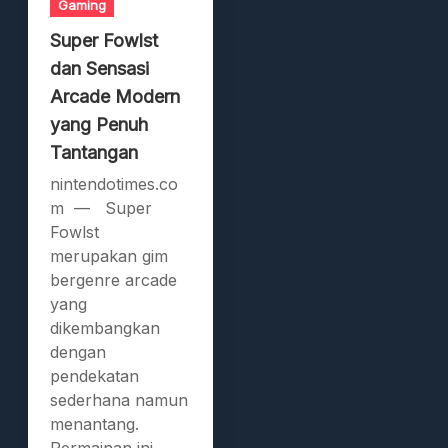
Gaming
Super Fowlst
dan Sensasi
Arcade Modern
yang Penuh
Tantangan
nintendotimes.co
m — Super
Fowlst
merupakan gim
bergenre arcade
yang
dikembangkan
dengan
pendekatan
sederhana namun
menantang.
Permainan ini