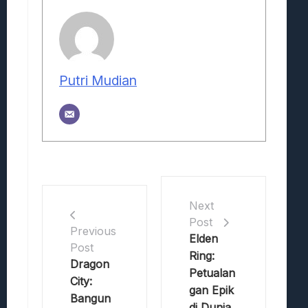
Putri Mudian
Next
Post
Previous
Elden
Post
Ring:
Dragon
Petualan
City:
gan Epik
Bangun
di Dunia