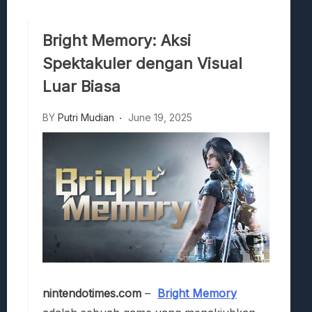
Viscerafest: Panduan Combat Boomer S
Hedon Bloodrite: Tips Combat Dan Pand
Bright Memory: Aksi
Beasts Of Bermuda: Panduan Bermain Se
Spektakuler dengan Visual
Stranded Alien Dawn: Cara Membangun K
Desolate: Tips Bertahan Dan Strategi Co
Luar Biasa
BY
Putri Mudian
June 19, 2025
nintendotimes.com
–
Bright Memory