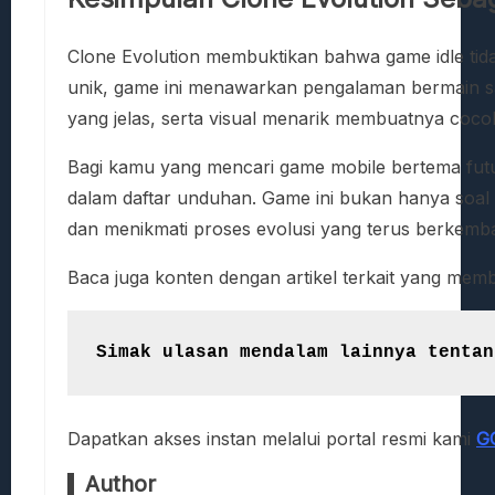
Clone Evolution membuktikan bahwa game idle ti
unik, game ini menawarkan pengalaman bermain san
yang jelas, serta visual menarik membuatnya coco
Bagi kamu yang mencari game mobile bertema futu
dalam daftar unduhan. Game ini bukan hanya soal 
dan menikmati proses evolusi yang terus berkemb
Baca juga konten dengan artikel terkait yang me
Simak ulasan mendalam lainnya tentan
Dapatkan akses instan melalui portal resmi kami
G
Author