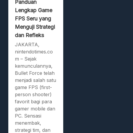
Panduan
Lengkap Game
FPS Seru yang
Menguji Strategi
dan Refleks
JAKARTA,
nintendotimes.co
m – Sejak
kemunculannya,
Bullet Force telah
menjadi salah satu
game FPS (first-
person shooter)
favorit bagi para
gamer mobile dan
PC. Sensasi
menembak,
strategi tim, dan