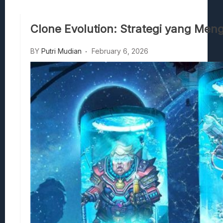
Viscerafest: Panduan Combat Boomer S
Hedon Bloodrite: Tips Combat Dan Pand
Clone Evolution: Strategi yang Me
Beasts Of Bermuda: Panduan Bermain Se
Stranded Alien Dawn: Cara Membangun K
BY
Putri Mudian
February 6, 2026
Desolate: Tips Bertahan Dan Strategi Co