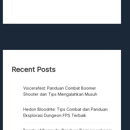
Recent Posts
Viscerafest: Panduan Combat Boomer
Shooter dan Tips Mengalahkan Musuh
Hedon Bloodrite: Tips Combat dan Panduan
Eksplorasi Dungeon FPS Terbaik