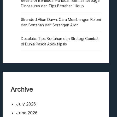
Beasts of Bermuda: Panduan Bermain sebagai
Dinosaurus dan Tips Bertahan Hidup
Stranded Alien Dawn: Cara Membangun Koloni
dan Bertahan dari Serangan Alien
Desolate: Tips Bertahan dan Strategi Combat
di Dunia Pasca Apokalipsis
Archive
July 2026
June 2026