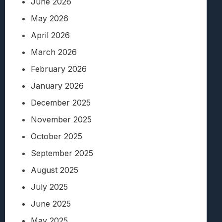
June 2026
May 2026
April 2026
March 2026
February 2026
January 2026
December 2025
November 2025
October 2025
September 2025
August 2025
July 2025
June 2025
May 2025