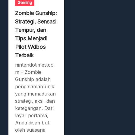
Gaming
Zombie Gunship:
Strategi, Sensasi
Tempur, dan
Tips Menjadi
Pilot Wdbos
Terbaik
nintendotimes.co
m – Zombie
Gunship adalah
pengalaman unik
yang memadukan
strategi, aksi, dan
ketegangan. Dari
layar pertama,
Anda disambut
oleh suasana