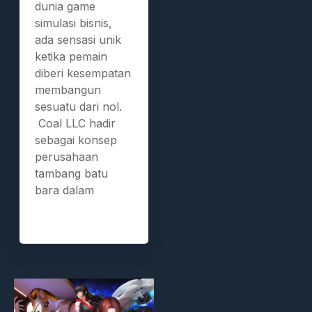
dunia game
simulasi bisnis,
ada sensasi unik
ketika pemain
diberi kesempatan
membangun
sesuatu dari nol.
Coal LLC hadir
sebagai konsep
perusahaan
tambang batu
bara dalam