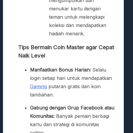
mengumpulkan dan
menukar kartu dengan
teman untuk melengkapi
koleksi dan mendapatkan
hadiah menarik.
Tips Bermain Coin Master agar Cepat
Naik Level
Manfaatkan Bonus Harian:
Selalu
login setiap hari untuk mendapatkan
Gaming
putaran gratis dan koin
tambahan.
Gabung dengan Grup Facebook atau
Komunitas:
Banyak pemain berbagi
kartu dan strategi di komunitas
online.