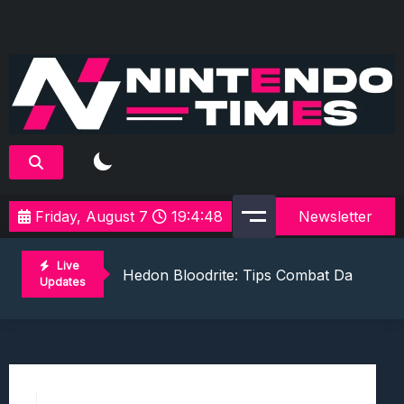
Skip
to
content
Blog Terlengkap Seputar Dunia Game
Nintendotimes
Friday, August 7
19:4:49
Newsletter
Desolate: Tips Bertahan Dan Strategi Co
Viscerafest: Panduan Combat Boomer S
Live
Hedon Bloodrite: Tips Combat Dan Pand
Updates
Beasts Of Bermuda: Panduan Bermain Se
Stranded Alien Dawn: Cara Membangun K
Desolate: Tips Bertahan Dan Strategi Co
Viscerafest: Panduan Combat Boomer S
Hedon Bloodrite: Tips Combat Dan Pand