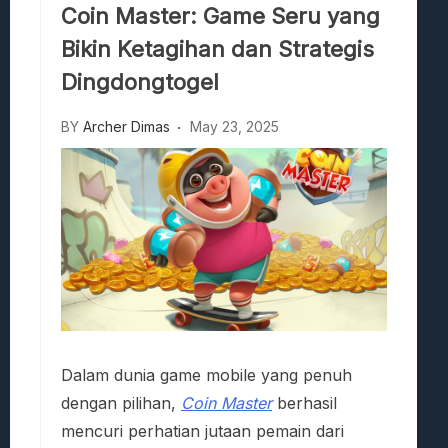
Coin Master: Game Seru yang
Beasts Of Bermuda: Panduan Bermain Se
Bikin Ketagihan dan Strategis
Stranded Alien Dawn: Cara Membangun K
Desolate: Tips Bertahan Dan Strategi Co
Dingdongtogel
BY
Archer Dimas
May 23, 2025
Dalam dunia game mobile yang penuh
dengan pilihan,
Coin Master
berhasil
mencuri perhatian jutaan pemain dari