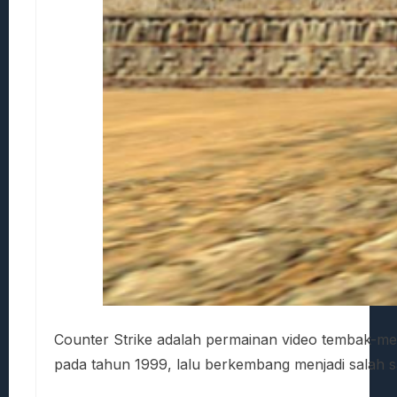
Counter Strike adalah permainan video tembak-men
pada tahun 1999, lalu berkembang menjadi salah sa