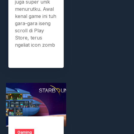
juga super unik
menurutku. Awal
kenal game ini tuh
gara-gara iseng
scroll di Play
Store, terus
ngeliat icon zomb
Gaming