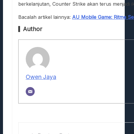
berkelanjutan, Counter Strike akan terus menjadi
Bacalah artikel lainnya:
AU Mobile Game: Ritme Ser
Author
Owen Jaya