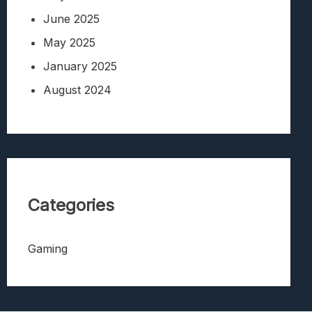
June 2025
May 2025
January 2025
August 2024
Categories
Gaming