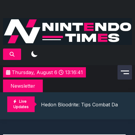
Skip
to
content
Blog Terlengkap Seputar Dunia Game
Nintendotimes
Thursday, August 6
13:16:42
Desolate: Tips Bertahan Dan Strategi Co
Newsletter
Viscerafest: Panduan Combat Boomer S
Hedon Bloodrite: Tips Combat Dan Pand
Live
Beasts Of Bermuda: Panduan Bermain Se
Updates
Stranded Alien Dawn: Cara Membangun K
Desolate: Tips Bertahan Dan Strategi Co
Viscerafest: Panduan Combat Boomer S