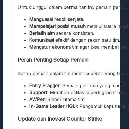
Untuk unggul dalam permainan ini, pemain perlu:
Menguasai recoil senjata
.
Mempelajari posisi musuh
melalui suara lang
Berlatih aim
secara konsisten.
Komunikasi efektif
dengan rekan satu tim.
Mengatur ekonomi tim
agar bisa membeli senj
Peran Penting Setiap Pemain
Setiap pemain dalam tim memiliki peran yang bisa
Entry Fragger
: Pemain pertama yang masuk k
Support
: Memberi utilitas seperti granat unt
AWPer
: Sniper utama tim.
In-Game Leader (IGL)
: Pengambil keputusan s
Update dan Inovasi Counter Strike