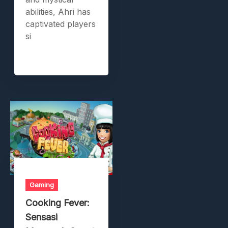
abilities, Ahri has
captivated players
si
Gaming
Cooking Fever:
Sensasi