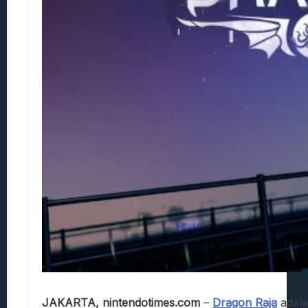
JAKARTA, nintendotimes.com
–
Dragon Raja
adala