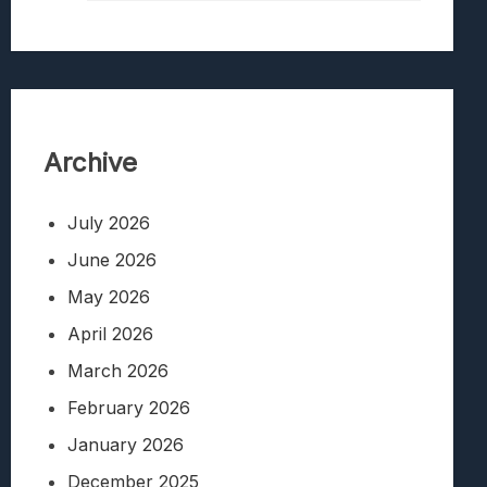
Archive
July 2026
June 2026
May 2026
April 2026
March 2026
February 2026
January 2026
December 2025