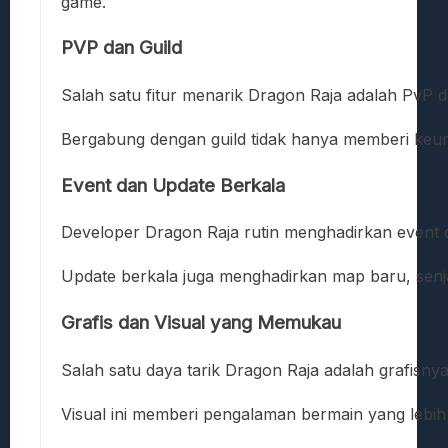
game.
PVP dan Guild
Salah satu fitur menarik Dragon Raja adalah PvP 
Bergabung dengan guild tidak hanya memberi keuntu
Event dan Update Berkala
Developer Dragon Raja rutin menghadirkan event d
Update berkala juga menghadirkan map baru, senja
Grafis dan Visual yang Memukau
Salah satu daya tarik Dragon Raja adalah grafisny
Visual ini memberi pengalaman bermain yang lebih 