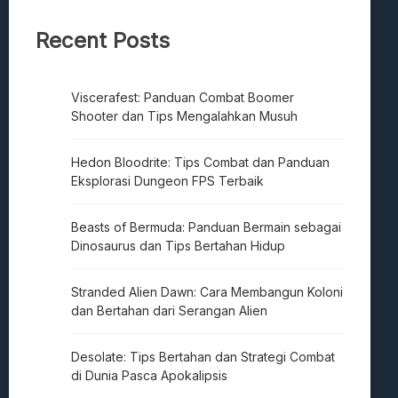
Recent Posts
Viscerafest: Panduan Combat Boomer
Shooter dan Tips Mengalahkan Musuh
Hedon Bloodrite: Tips Combat dan Panduan
Eksplorasi Dungeon FPS Terbaik
Beasts of Bermuda: Panduan Bermain sebagai
Dinosaurus dan Tips Bertahan Hidup
Stranded Alien Dawn: Cara Membangun Koloni
dan Bertahan dari Serangan Alien
Desolate: Tips Bertahan dan Strategi Combat
di Dunia Pasca Apokalipsis