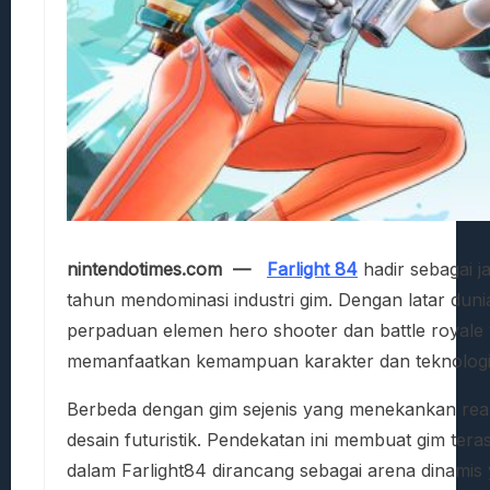
nintendotimes.com —
Farlight 84
hadir sebagai j
tahun mendominasi industri gim. Dengan latar duni
perpaduan elemen hero shooter dan battle royale y
memanfaatkan kemampuan karakter dan teknologi
Berbeda dengan gim sejenis yang menekankan reali
desain futuristik. Pendekatan ini membuat gim tera
dalam Farlight84 dirancang sebagai arena dinamis 