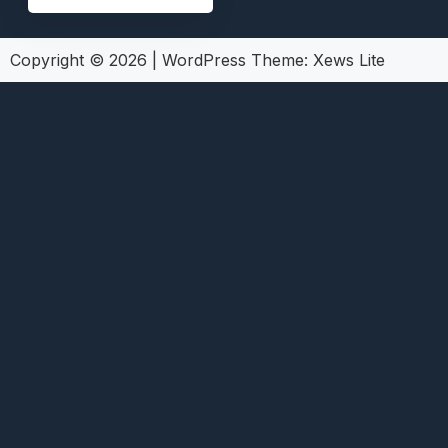
Copyright © 2026
|
WordPress Theme:
Xews Lite