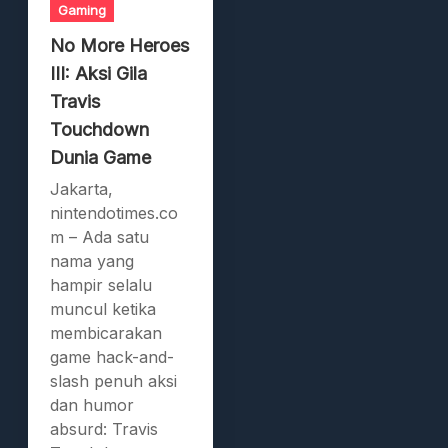
Gaming
No More Heroes
III: Aksi Gila
Travis
Touchdown
Dunia Game
Jakarta,
nintendotimes.co
m – Ada satu
nama yang
hampir selalu
muncul ketika
membicarakan
game hack-and-
slash penuh aksi
dan humor
absurd: Travis