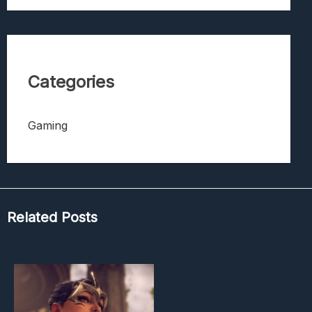
Categories
Gaming
Related Posts