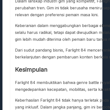
Dalam lanskap industri gim yang kompetitif, Farligh
perubahan tren. Gim ini tidak berusaha meniru s
relevan dengan preferensi pemain masa kini.
Keberanian dalam menggabungkan berbagai elemen 
selalu harus radikal, tetapi dapat diwujudkan me
gim lebih mudah diterima oleh pemain baru tanpa 
Dari sudut pandang bisnis, Farlight 84 mencermi
berkelanjutan dengan pembaruan konten berkala me
Kesimpulan
Farlight 84 membuktikan bahwa genre battle royal
mengedepankan kecepatan, mobilitas, serta karak
Keberhasilan Farlight 84 tidak hanya terletak p
yang inklusif. Dalam jangka panjang, gim ini berpot