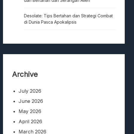
dan Bertahan dari Serangan Alien
Desolate: Tips Bertahan dan Strategi Combat
di Dunia Pasca Apokalipsis
Archive
July 2026
June 2026
May 2026
April 2026
March 2026