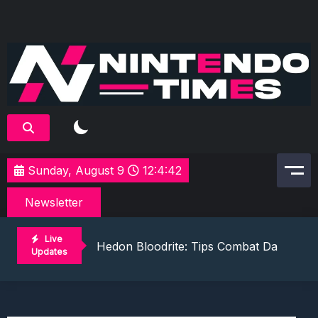
Skip
to
content
Blog Terlengkap Seputar Dunia Game
Nintendotimes
Sunday, August 9
12:4:43
Desolate: Tips Bertahan Dan Strategi Co
Newsletter
Viscerafest: Panduan Combat Boomer S
Live
Hedon Bloodrite: Tips Combat Dan Pand
Updates
Beasts Of Bermuda: Panduan Bermain Se
Stranded Alien Dawn: Cara Membangun K
Desolate: Tips Bertahan Dan Strategi Co