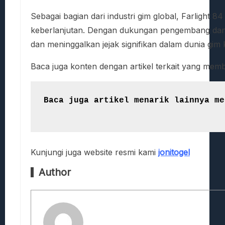
Sebagai bagian dari industri gim global, Farlig
keberlanjutan. Dengan dukungan pengembang dan a
dan meninggalkan jejak signifikan dalam dunia gim 
Baca juga konten dengan artikel terkait yang me
Baca juga artikel menarik lainnya me
Kunjungi juga website resmi kami
jonitogel
Author