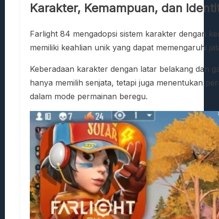
Karakter, Kemampuan, dan Identit
Farlight 84 mengadopsi sistem karakter dengan k
memiliki keahlian unik yang dapat memengaruhi ja
Keberadaan karakter dengan latar belakang dan ga
hanya memilih senjata, tetapi juga menentukan per
dalam mode permainan beregu.