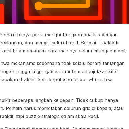
 Pemain hanya perlu menghubungkan dua titik dengan
silangan, dan mengisi seluruh grid. Selesai. Tidak ada
ak kecil bisa memahami cara mainnya dalam hitungan menit.
ahwa mekanisme sederhana tidak selalu berarti tantangan
engah hingga tinggi, game ini mulai menunjukkan sifat
i jebakan di akhir. Satu keputusan terburu-buru bisa
pikir beberapa langkah ke depan. Tidak cukup hanya
n. Pemain harus memetakan seluruh grid di kepala, atau
ktif, tapi puzzle strategis dalam skala kecil.
n Flow sambil menyeruput kopi. Awalnya santai. Namun