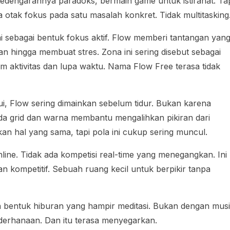
. Kedengarannya paradoks, bermain game untuk istirahat. Ta
otak fokus pada satu masalah konkret. Tidak multitasking
ini sebagai bentuk fokus aktif. Flow memberi tantangan yan
an hingga membuat stres. Zona ini sering disebut sebagai
am aktivitas dan lupa waktu. Nama Flow Free terasa tidak
, Flow sering dimainkan sebelum tidur. Bukan karena
 grid dan warna membantu mengalihkan pikiran dari
n hal yang sama, tapi pola ini cukup sering muncul.
line. Tidak ada kompetisi real-time yang menegangkan. Ini
 kompetitif. Sebuah ruang kecil untuk berpikir tanpa
an bentuk hiburan yang hampir meditasi. Bukan dengan mus
ederhanaan. Dan itu terasa menyegarkan.