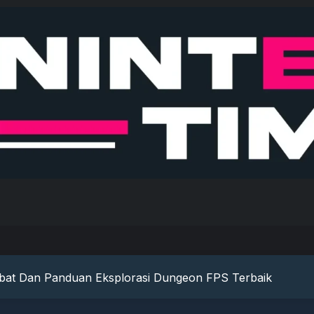
n Strategi Combat Di Dunia Pasca Apokalipsis
mbat Boomer Shooter Dan Tips Mengalahkan Musuh
mbat Dan Panduan Eksplorasi Dungeon FPS Terbaik
an Bermain Sebagai Dinosaurus Dan Tips Bertahan Hidup