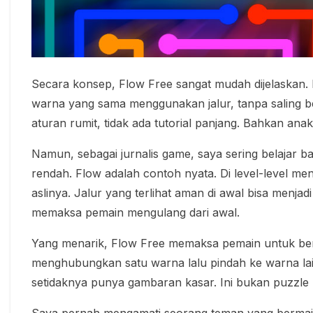
Secara konsep, Flow Free sangat mudah dijelaskan.
warna yang sama menggunakan jalur, tanpa saling ber
aturan rumit, tidak ada tutorial panjang. Bahkan an
Namun, sebagai jurnalis game, saya sering belajar b
rendah. Flow adalah contoh nyata. Di level-level men
aslinya. Jalur yang terlihat aman di awal bisa menjad
memaksa pemain mengulang dari awal.
Yang menarik, Flow Free memaksa pemain untuk ber
menghubungkan satu warna lalu pindah ke warna lai
setidaknya punya gambaran kasar. Ini bukan puzzle rea
Saya pernah mengamati seorang teman yang bermai