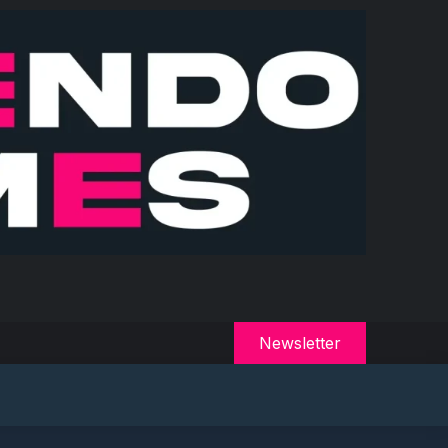
Newsletter