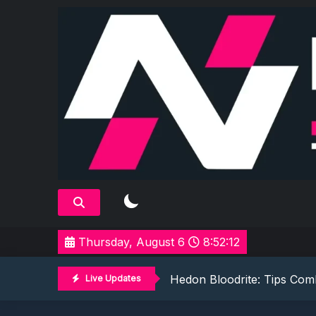
Skip
to
content
Blog Terlengkap Seputar Dunia Game
Nintendotimes
Desolate: Tips Bertahan Da
Thursday, August 6
8:52:13
Viscerafest: Panduan Co
Hedon Bloodrite: Tips Co
Live Updates
Beasts Of Bermuda: Pandu