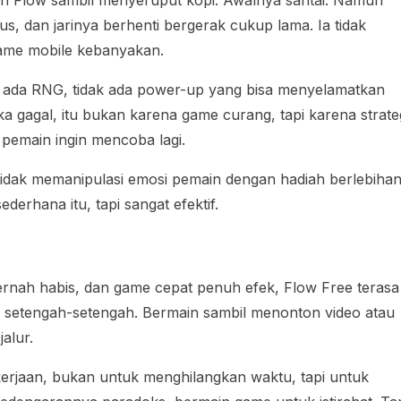
s, dan jarinya berhenti bergerak cukup lama. Ia tidak
 game mobile kebanyakan.
k ada RNG, tidak ada power-up yang bisa menyelamatkan
ika gagal, itu bukan karena game curang, tapi karena strate
 pemain ingin mencoba lagi.
 tidak memanipulasi emosi pemain dengan hadiah berlebihan
derhana itu, tapi sangat efektif.
k pernah habis, dan game cepat penuh efek, Flow Free terasa
sa setengah-setengah. Bermain sambil menonton video atau
alur.
kerjaan, bukan untuk menghilangkan waktu, tapi untuk