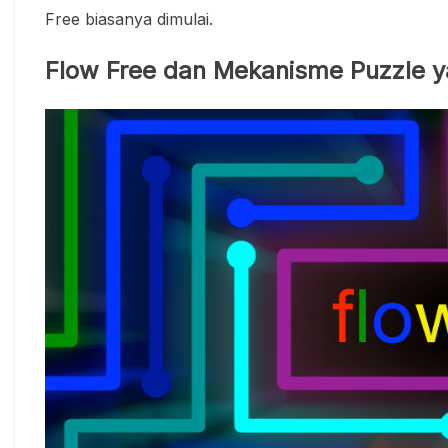
Free biasanya dimulai.
Flow Free dan Mekanisme Puzzle ya