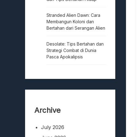
Stranded Alien Dawn: Cara
Membangun Koloni dan
Bertahan dari Serangan Alien
Desolate: Tips Bertahan dan
Strategi Combat di Dunia
Pasca Apokalipsis
Archive
July 2026