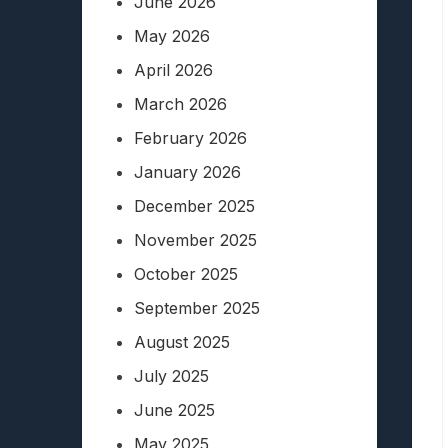
June 2026
May 2026
April 2026
March 2026
February 2026
January 2026
December 2025
November 2025
October 2025
September 2025
August 2025
July 2025
June 2025
May 2025