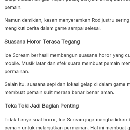
pemain.
Namun demikian, kesan menyeramkan Rod justru serin
mengikuti cerita dalam game sampai selesai.
Suasana Horor Terasa Tegang
Ice Scream berhasil membangun suasana horor yang cuk
mobile. Musik latar dan efek suara membuat pemain meras
permainan.
Selain itu, suasana sepi dan lokasi gelap di dalam gam
membuat pemain sulit merasa benar benar aman.
Teka Teki Jadi Bagian Penting
Tidak hanya soal horor, Ice Scream juga menghadirkan b
pemain untuk melanjutkan permainan. Hal ini membuat g