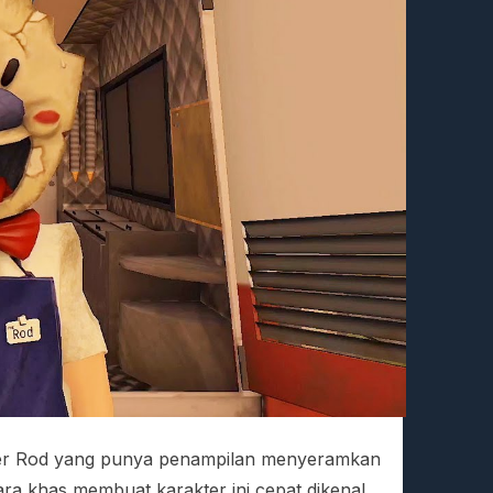
ter Rod yang punya penampilan menyeramkan
ara khas membuat karakter ini cepat dikenal