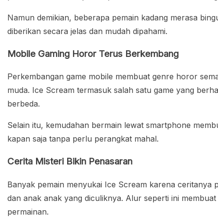
Namun demikian, beberapa pemain kadang merasa bingun
diberikan secara jelas dan mudah dipahami.
Mobile Gaming Horor Terus Berkembang
Perkembangan game mobile membuat genre horor semaki
muda. Ice Scream termasuk salah satu game yang berha
berbeda.
Selain itu, kemudahan bermain lewat smartphone memb
kapan saja tanpa perlu perangkat mahal.
Cerita Misteri Bikin Penasaran
Banyak pemain menyukai Ice Scream karena ceritanya p
dan anak anak yang diculiknya. Alur seperti ini membuat
permainan.