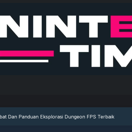
n Strategi Combat Di Dunia Pasca Apokalipsis
mbat Boomer Shooter Dan Tips Mengalahkan Musuh
mbat Dan Panduan Eksplorasi Dungeon FPS Terbaik
an Bermain Sebagai Dinosaurus Dan Tips Bertahan Hidup