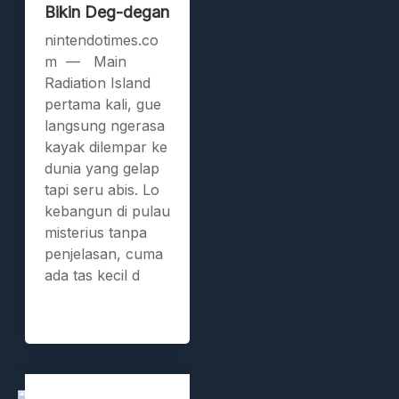
Bikin Deg-degan
nintendotimes.co
m — Main
Radiation Island
pertama kali, gue
langsung ngerasa
kayak dilempar ke
dunia yang gelap
tapi seru abis. Lo
kebangun di pulau
misterius tanpa
penjelasan, cuma
ada tas kecil d