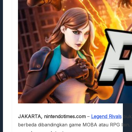
JAKARTA, nintendotimes.com
–
Legend Rivals
buka
berbeda dibandingkan game MOBA atau RPG lain. Gr