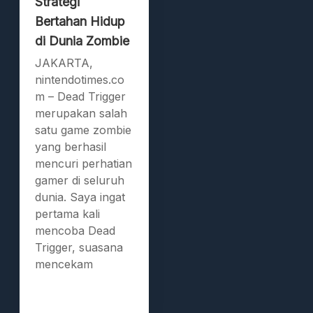
Strategi
Bertahan Hidup
di Dunia Zombie
JAKARTA,
nintendotimes.co
m – Dead Trigger
merupakan salah
satu game zombie
yang berhasil
mencuri perhatian
gamer di seluruh
dunia. Saya ingat
pertama kali
mencoba Dead
Trigger, suasana
mencekam