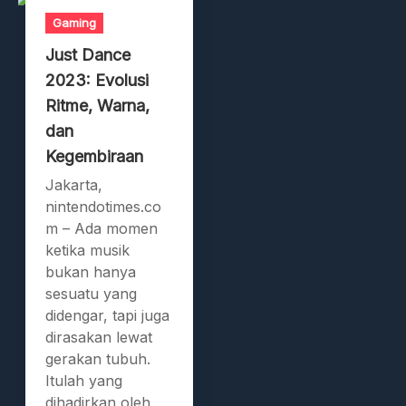
Gaming
Just Dance
2023: Evolusi
Ritme, Warna,
dan
Kegembiraan
Jakarta,
nintendotimes.co
m – Ada momen
ketika musik
bukan hanya
sesuatu yang
didengar, tapi juga
dirasakan lewat
gerakan tubuh.
Itulah yang
dihadirkan oleh