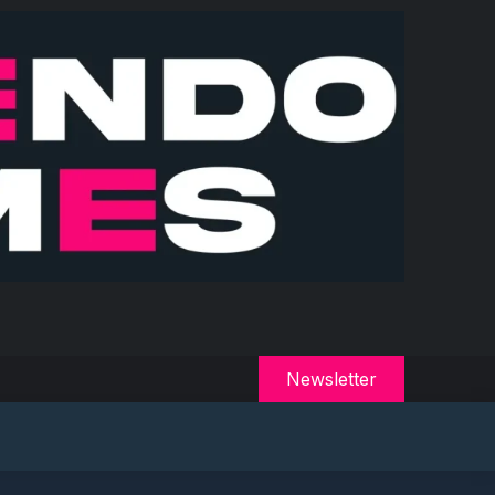
Newsletter