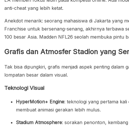
anti-cheat yang lebih ketat.
Anekdot menarik: seorang mahasiswa di Jakarta yang m
Franchise untuk bersenang-senang, akhirnya terbawa ser
100 besar Asia. Madden NFL26 seolah membuka pintu bag
Grafis dan Atmosfer Stadion yang Se
Tak bisa dipungkiri, grafis menjadi aspek penting dal
lompatan besar dalam visual.
Teknologi Visual
HyperMotion+ Engine
: teknologi yang pertama kal
membuat animasi gerakan lebih mulus.
Stadium Atmosphere
: sorakan penonton, kembang ap