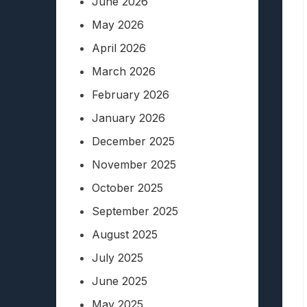
June 2026
May 2026
April 2026
March 2026
February 2026
January 2026
December 2025
November 2025
October 2025
September 2025
August 2025
July 2025
June 2025
May 2025