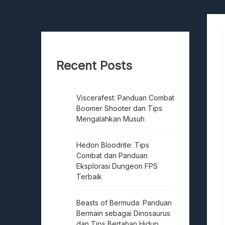
Stranded Alien Dawn: Car
Desolate: Tips Bertahan Da
Viscerafest: Panduan Co
Hedon Bloodrite: Tips Co
Beasts Of Bermuda: Pandu
Recent Posts
Stranded Alien Dawn: Car
Desolate: Tips Bertahan Da
Viscerafest: Panduan Combat
Boomer Shooter dan Tips
Mengalahkan Musuh
Hedon Bloodrite: Tips
Combat dan Panduan
Eksplorasi Dungeon FPS
Terbaik
Beasts of Bermuda: Panduan
Bermain sebagai Dinosaurus
dan Tips Bertahan Hidup