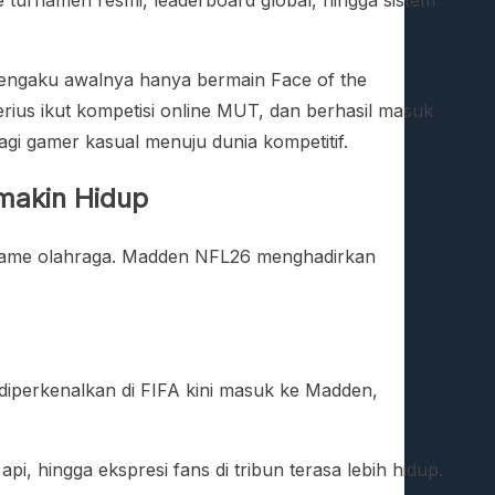
engaku awalnya hanya bermain Face of the
ius ikut kompetisi online MUT, dan berhasil masuk
i gamer kasual menuju dunia kompetitif.
makin Hidup
am game olahraga. Madden NFL26 menghadirkan
i diperkenalkan di FIFA kini masuk ke Madden,
i, hingga ekspresi fans di tribun terasa lebih hidup.