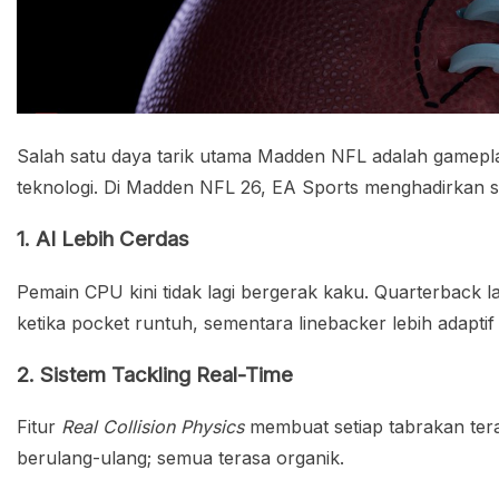
Salah satu daya tarik utama Madden NFL adalah gamepl
teknologi. Di Madden NFL 26, EA Sports menghadirkan 
1. AI Lebih Cerdas
Pemain CPU kini tidak lagi bergerak kaku. Quarterback l
ketika pocket runtuh, sementara linebacker lebih adapti
2. Sistem Tackling Real-Time
Fitur
Real Collision Physics
membuat setiap tabrakan teras
berulang-ulang; semua terasa organik.