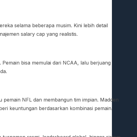
ereka selama beberapa musim. Kini lebih detail
najemen salary cap yang realistis.
. Pemain bisa memulai dari NCAA, lalu berjuang
da.
rtu pemain NFL dan membangun tim impian. Madden
eri keuntungan berdasarkan kombinasi pemain.
 turnamen resmi, leaderboard global, hingga sistem