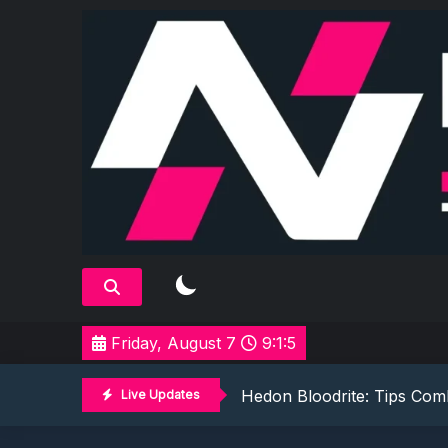
Skip
to
content
Blog Terlengkap Seputar Dunia Game
Nintendotimes
Desolate: Tips Bertahan Da
Friday, August 7
9:1:6
Viscerafest: Panduan Co
Hedon Bloodrite: Tips Co
Live Updates
Beasts Of Bermuda: Pandu