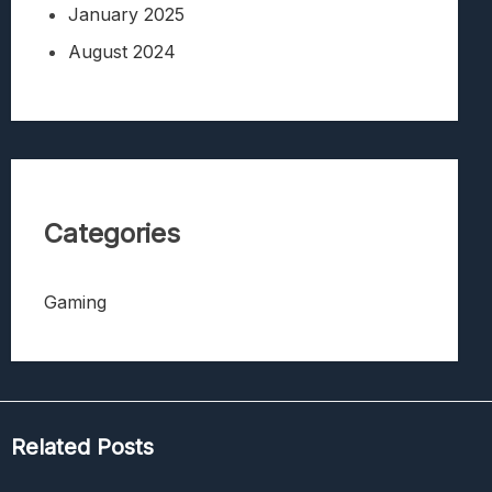
January 2025
August 2024
Categories
Gaming
Related Posts