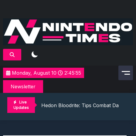
Skip
to
content
Blog Terlengkap Seputar Dunia Game
Nintendotimes
Monday, August 10
2:45:56
Newsletter
Desolate: Tips Bertahan Dan Strategi Co
Viscerafest: Panduan Combat Boomer S
Live
Hedon Bloodrite: Tips Combat Dan Pand
Updates
Beasts Of Bermuda: Panduan Bermain Se
Stranded Alien Dawn: Cara Membangun K
Desolate: Tips Bertahan Dan Strategi Co