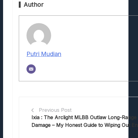
Author
Putri Mudian
Previous Post
Ixia : The Arclight MLBB Outlaw Long-Range
Damage – My Honest Guide to Wiping Out En