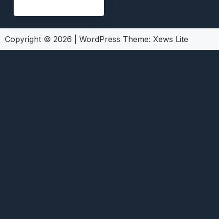
Copyright © 2026
|
WordPress Theme:
Xews Lite