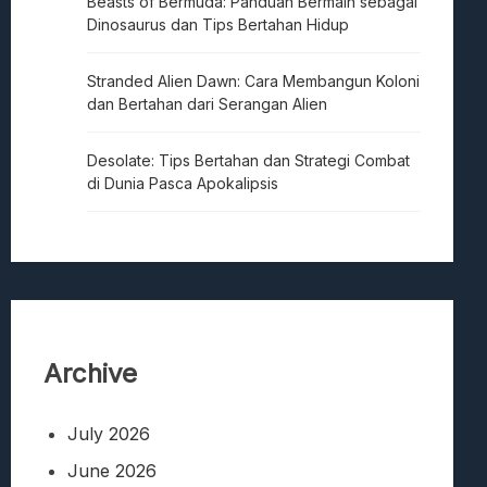
Beasts of Bermuda: Panduan Bermain sebagai
Dinosaurus dan Tips Bertahan Hidup
Stranded Alien Dawn: Cara Membangun Koloni
dan Bertahan dari Serangan Alien
Desolate: Tips Bertahan dan Strategi Combat
di Dunia Pasca Apokalipsis
Archive
July 2026
June 2026