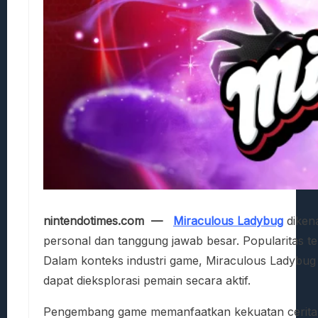
nintendotimes.com —
Miraculous Ladybug
dikena
personal dan tanggung jawab besar. Popularitas 
Dalam konteks industri game, Miraculous Ladybug ti
dapat dieksplorasi pemain secara aktif.
Pengembang game memanfaatkan kekuatan cerita d