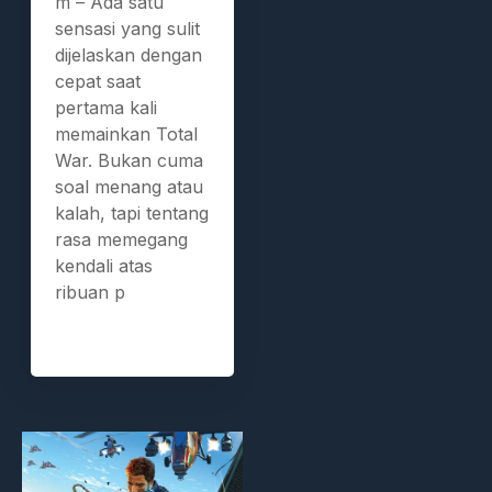
m – Ada satu
sensasi yang sulit
dijelaskan dengan
cepat saat
pertama kali
memainkan Total
War. Bukan cuma
soal menang atau
kalah, tapi tentang
rasa memegang
kendali atas
ribuan p