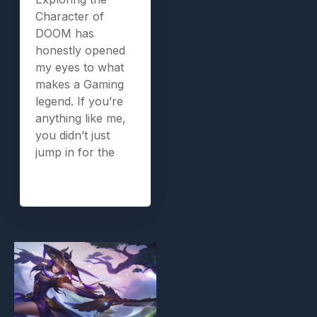
Character of
DOOM has
honestly opened
my eyes to what
makes a Gaming
legend. If you’re
anything like me,
you didn’t just
jump in for the