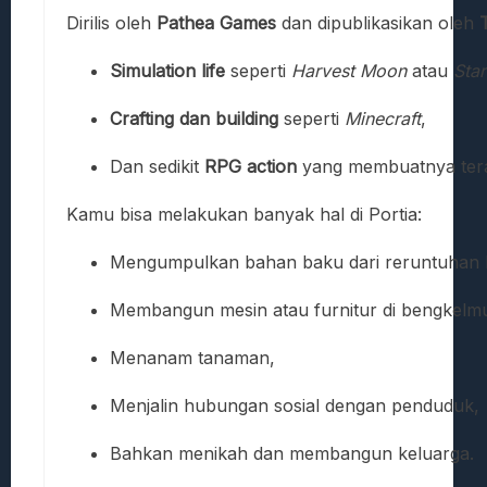
Dirilis oleh
Pathea Games
dan dipublikasikan oleh
Simulation life
seperti
Harvest Moon
atau
Sta
Crafting dan building
seperti
Minecraft
,
Dan sedikit
RPG action
yang membuatnya tera
Kamu bisa melakukan banyak hal di Portia:
Mengumpulkan bahan baku dari reruntuhan 
Membangun mesin atau furnitur di bengkelm
Menanam tanaman,
Menjalin hubungan sosial dengan penduduk,
Bahkan menikah dan membangun keluarga.