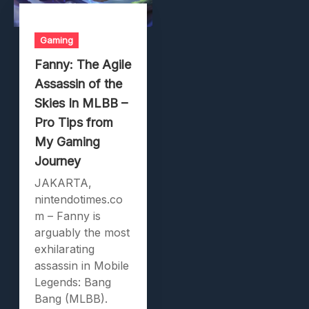
Gaming
Fanny: The Agile
Assassin of the
Skies In MLBB –
Pro Tips from
My Gaming
Journey
JAKARTA,
nintendotimes.co
m – Fanny is
arguably the most
exhilarating
assassin in Mobile
Legends: Bang
Bang (MLBB).