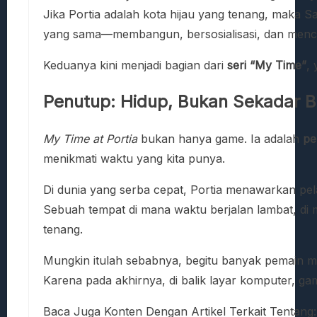
Jika Portia adalah kota hijau yang tenang, mak
yang sama—membangun, bersosialisasi, dan menci
Keduanya kini menjadi bagian dari
seri “My Time”
,
Penutup: Hidup, Bukan Sekadar 
My Time at Portia
bukan hanya game. Ia adalah
pe
menikmati waktu yang kita punya.
Di dunia yang serba cepat, Portia menawarkan pe
Sebuah tempat di mana waktu berjalan lambat, di 
tenang.
Mungkin itulah sebabnya, begitu banyak pemain mer
Karena pada akhirnya, di balik layar komputer,
Baca Juga Konten Dengan Artikel Terkait Tentang