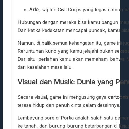
Arlo
, kapten Civil Corps yang tegas namun bai
Hubungan dengan mereka bisa kamu bangun melal
Dan ketika kedekatan mencapai puncak, kamu bisa
Namun, di balik semua kehangatan itu, game ini 
Reruntuhan kuno yang kamu jelajahi bukan sekada
Dari situ, perlahan kamu akan memahami bahwa
M
dari kesalahan masa lalu.
Visual dan Musik: Dunia yang Pe
Secara visual, game ini mengusung gaya
cartooni
terasa hidup dan penuh cinta dalam desainnya.
Lembayung sore di Portia adalah salah satu pem
ke tanah, dan burung-burung beterbangan di keja