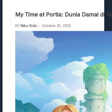
Hedon Bloodrite: Tips Combat Dan Pand
Beasts Of Bermuda: Panduan Bermain Se
My Time at Portia: Dunia Damai di
Stranded Alien Dawn: Cara Membangun K
Desolate: Tips Bertahan Dan Strategi Co
BY
Niko Rizki
October 25, 2025