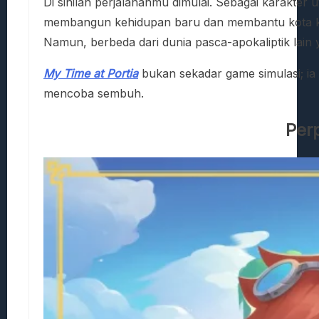
Di sinilah perjalananmu dimulai. Sebagai karakter
membangun kehidupan baru dan membantu kota ke
Namun, berbeda dari dunia pasca-apokaliptik lain 
My Time at Portia
bukan sekadar game simulasi; ia
mencoba sembuh.
Per