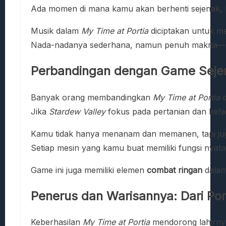
Ada momen di mana kamu akan berhenti sejenak, ha
Musik dalam
My Time at Portia
diciptakan untuk m
Nada-nadanya sederhana, namun penuh makna—seak
Perbandingan dengan Game Seje
Banyak orang membandingkan
My Time at Portia
d
Jika
Stardew Valley
fokus pada pertanian dan keh
Kamu tidak hanya menanam dan memanen, tapi ju
Setiap mesin yang kamu buat memiliki fungsi nya
Game ini juga memiliki elemen
combat ringan
dalam
Penerus dan Warisannya: Dari Por
Keberhasilan
My Time at Portia
mendorong lahirnya