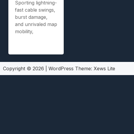
Sporting lightning-
fast cable swings,
burst damage,
and unrivaled map
mobility,
Copyright © 2026
|
WordPress Theme:
Xews Lite