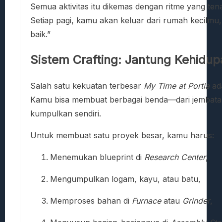
Semua aktivitas itu dikemas dengan ritme yang ten
Setiap pagi, kamu akan keluar dari rumah kecilmu, m
baik.”
Sistem Crafting: Jantung Kehidup
Salah satu kekuatan terbesar
My Time at Portia
ad
Kamu bisa membuat berbagai benda—dari jembatan
kumpulkan sendiri.
Untuk membuat satu proyek besar, kamu harus:
Menemukan blueprint di
Research Center
,
Mengumpulkan logam, kayu, atau batu,
Memproses bahan di
Furnace
atau
Grinder
,